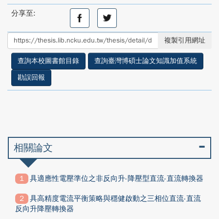
分享至:
分
分
享
享
至
至
複製引用網址
facebook
twitter
查詢本校圖書館目錄
查詢臺灣博碩士論文知識加值系統
勘誤回報
相關論文
具適應性電壓準位之非反向升-降壓型直流-直流轉換器
具高精度電流平衡策略與穩健啟動之三相位直流-直流
反向升降壓轉換器