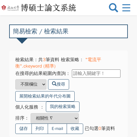
選
單
切
換
簡易檢索 / 檢索結果
檢索結果：共
3
筆資料 檢索策略：
"電流平
衡".ckeyword (精準)
在搜尋的結果範圍內查詢：
搜尋
展開檢索結果的年代分布圖
我的檢索策略
個人化服務
：
排序：
已勾選
0
筆資料
儲存
列印
E-mail
收藏