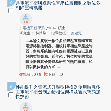
2
具電流平衡與適應性電壓位置機制之數位多
相降壓轉換器
/
電機工程學系
/104/ 碩士
研究生： 林靖騰
指導教授：
蔡建泓
本論文實現一數位多相降壓直流轉直流
電源轉換控制器。相較於單相位降壓控制
器，多相系統擁有較好的電壓漣波以及良
好的暫態響應。近年來，數位控制的電源
轉換器挾其優勢成為研究的熱門議題，如
何以數位化的方式...
點閱：336
下載：13
3
性能提升之電流式升壓型轉換器使用時脈多
工電流平衡機制之錯相位架構及窗式暫態加
快技術