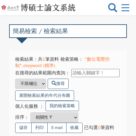
選
單
切
換
簡易檢索 / 檢索結果
檢索結果：共
1
筆資料 檢索策略：
"數位電壓控
制".ckeyword (精準)
在搜尋的結果範圍內查詢：
搜尋
展開檢索結果的年代分布圖
我的檢索策略
個人化服務
：
排序：
已勾選
0
筆資料
儲存
列印
E-mail
收藏