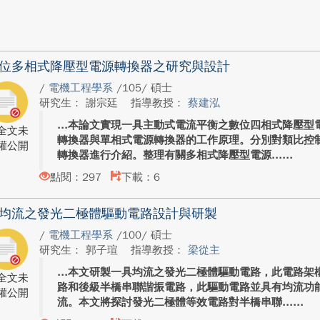
位多相式降壓型電源轉換器之研究與設計
/
電機工程學系
/105/ 碩士
研究生： 謝宗廷
指導教授：
蔡建泓
本論文實現一具主動式電流平衡之數位四相式降壓型
全文未
轉換器與單相式電源轉換器的工作原理。分別對類比控
權公開
轉換器進行介紹。整理有關多相式降壓型電源...
點閱：297
下載：6
均流之發光二極體驅動電路設計與研製
/
電機工程學系
/100/ 碩士
研究生： 郭子瑄
指導教授：
梁從主
本文研製一具均流之發光二極體驅動電路，此電路架
全文未
路和後級半橋串聯諧振電路，此驅動電路並具有均流功
權公開
流。本文將探討發光二極體等效電路對半橋串聯...