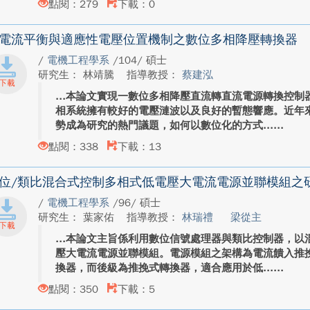
點閱：279
下載：0
電流平衡與適應性電壓位置機制之數位多相降壓轉換器
/
電機工程學系
/104/ 碩士
研究生： 林靖騰
指導教授：
蔡建泓
本論文實現一數位多相降壓直流轉直流電源轉換控制
相系統擁有較好的電壓漣波以及良好的暫態響應。近年
勢成為研究的熱門議題，如何以數位化的方式...
點閱：338
下載：13
位/類比混合式控制多相式低電壓大電流電源並聯模組之
/
電機工程學系
/96/ 碩士
研究生： 葉家佑
指導教授：
林瑞禮
梁從主
本論文主旨係利用數位信號處理器與類比控制器，以
壓大電流電源並聯模組。電源模組之架構為電流饋入推
換器，而後級為推挽式轉換器，適合應用於低...
點閱：350
下載：5