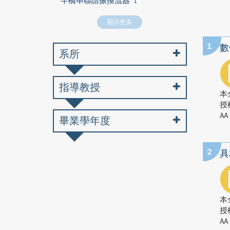
半橋串聯諧振換流器
1
顯示更多
1
數
系所
指導教授
本
授
AA
畢業學年度
2
具
本
授
AA