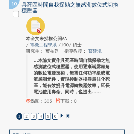
10
具死區時間自我探勘之無感測數位式切換
穩壓器
本全文未授權公開AA
/
電機工程學系
/100/ 碩士
研究生： 葉柏廷
指導教授：
蔡建泓
本論文實作具死區時間自我探勘之無
感測數位式穩壓器，使用逐漸嶄露頭角
的數位電源技術，無需任何功率級或電
流感測元件，實現控制器搜尋最佳化死
區，能有效提升電源轉換器效率，延長
電池使用壽命。同時，也提出...
點閱：305
下載：0
1
2
3
4
5
6