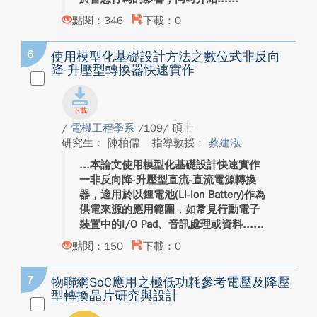
點閱：346
下載：0
6
使用模型化基礎設計方法之數位式非反向
降-升壓型轉換器快速實作
/
電機工程學系
/109/ 碩士
研究生： 陳柏儒
指導教授：
蔡建泓
本論文使用模型化基礎設計快速實作
一非反向降-升壓型直流-直流電源轉換
器，適用於以鋰電池(Li-ion Battery)作為
供電來源的應用範圍，如常見行動電子
裝置中的I/O Pad、音訊處理或資料...
點閱：150
下載：0
7
物聯網SoC應用之極低功耗參考電壓及降壓
型轉換晶片研究與設計