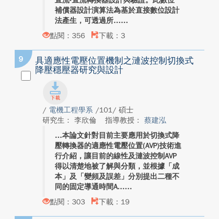
直流-直流轉換器設計與驗證。此數位
補償器設計演算法為基於直接數位設計
法產生，可透過所...
點閱：356
下載：3
9
具適應性電壓位置機制之漣波控制切換式
降壓穩壓器研究與設計
/
電機工程學系
/101/ 碩士
研究生： 李欣倫
指導教授：
蔡建泓
本論文針對目前主要應用於切換式降
壓轉換器的適應性電壓位置(AVP)技術進
行介紹，讓目前的線性及漣波控制AVP
得以清楚地被了解與分類，並根據「成
本」及「變頻及誤差」分別提出二種不
同的固定導通時間A...
點閱：303
下載：19