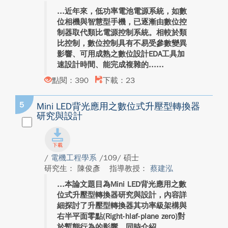
近年來，低功率電池電源系統，如數
位相機與智慧型手機，已逐漸由數位控
制器取代類比電源控制系統。相較於類
比控制，數位控制具有不易受參數變異
影響、可用成熟之數位設計EDA工具加
速設計時間、能完成複雜的...
點閱：390
下載：23
5
Mini LED背光應用之數位式升壓型轉換器
研究與設計
/
電機工程學系
/109/ 碩士
研究生： 陳俊彥
指導教授：
蔡建泓
本論文題目為Mini LED背光應用之數
位式升壓型轉換器研究與設計，內容詳
細探討了升壓型轉換器其功率級架構與
右半平面零點(Right-hlaf-plane zero)對
於暫態行為的影響，同時介紹...