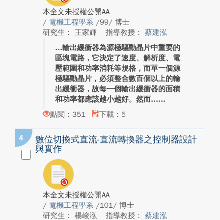
本全文未授權公開AA
/
電機工程學系
/99/ 博士
研究生： 王家輝
指導教授：
蔡建泓
輸出緩衝器為源極驅動晶片中重要的
區塊電路，它決定了速度、解析度、電
壓範圍和功率消耗等規格，而單一個源
極驅動晶片，必須整合數百個以上的輸
出緩衝器，故每一個輸出緩衝器的面積
和功率都應該越小越好。然而...
點閱：351
下載：5
4
數位切換式直流-直流轉換器之控制器設計
與實作
本全文未授權公開AA
/
電機工程學系
/101/ 博士
研究生： 楊峻泓
指導教授：
蔡建泓