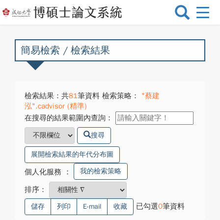
選
單
切
換
簡易檢索 / 檢索結果
檢索結果：共
81
筆資料 檢索策略：
"蔡建
泓".cadvisor (精準)
在搜尋的結果範圍內查詢：
搜尋
展開檢索結果的年代分布圖
我的檢索策略
個人化服務
：
排序：
已勾選
0
筆資料
儲存
列印
E-mail
收藏