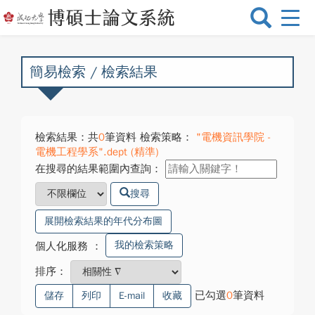
選
單
切
換
簡易檢索 / 檢索結果
檢索結果：共
0
筆資料 檢索策略：
"電機資訊學院 -
電機工程學系".dept (精準)
在搜尋的結果範圍內查詢：
搜尋
展開檢索結果的年代分布圖
我的檢索策略
個人化服務
：
排序：
已勾選
0
筆資料
儲存
列印
E-mail
收藏