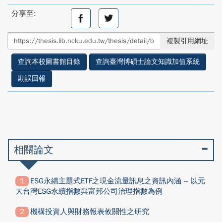
分享至:
分
分
享
享
至
至
複製引用網址
facebook
twitter
查詢本校圖書館目錄
查詢臺灣博碩士論文知識加值系統
勘誤回報
相關論文
ESG永續主題式ETF之現金流量訊息之資訊內涵 – 以元
大台灣ESG永續指數與富邦公司治理指數為例
機構投資人與財務報表攸關性之研究