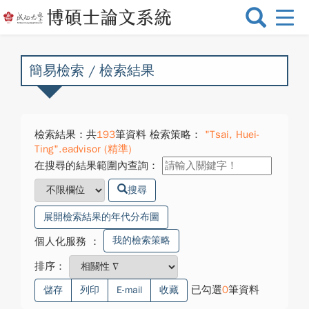
選
單
切
換
簡易檢索 / 檢索結果
檢索結果：共
193
筆資料 檢索策略：
"Tsai, Huei-
Ting".eadvisor (精準)
在搜尋的結果範圍內查詢：
搜尋
展開檢索結果的年代分布圖
我的檢索策略
個人化服務
：
排序：
已勾選
0
筆資料
儲存
列印
E-mail
收藏