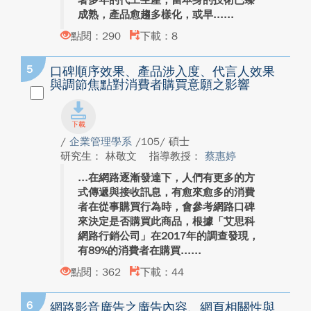
著多年的代工生產，當本身的技術已臻
成熟，產品愈趨多樣化，或早...
點閱：290
下載：8
5
口碑順序效果、產品涉入度、代言人效果
與調節焦點對消費者購買意願之影響
/
企業管理學系
/105/ 碩士
研究生： 林敬文
指導教授：
蔡惠婷
在網路逐漸發達下，人們有更多的方
式傳遞與接收訊息，有愈來愈多的消費
者在從事購買行為時，會參考網路口碑
來決定是否購買此商品，根據「艾思科
網路行銷公司」在2017年的調查發現，
有89%的消費者在購買...
點閱：362
下載：44
6
網路影音廣告之廣告內容、網頁相關性與