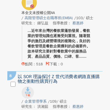
本全文未授權公開AA
/
高階管理碩士在職專班(EMBA)
/103/ 碩士
研究生： 鍾弘益
指導教授：
蔡惠婷
近年來台灣的餐飲業蓬勃發展，餐飲
業的管理知識也逐漸受到重視。隨著競
爭的激烈及經營環境的複雜化，良好的
餐飲管理是餐飲企業獲利的必備要件。
故本研究主要針對餐飲業中的服務品
質、產品品質、價格、口碑、客...
點閱：518
下載：0
8
以 SOR 理論探討 Z 世代消費者網路直播購
物之衝動性購買行為
/
企業管理學系
/109/ 碩士
研究生： 洪湘茹
指導教授：
蔡惠婷