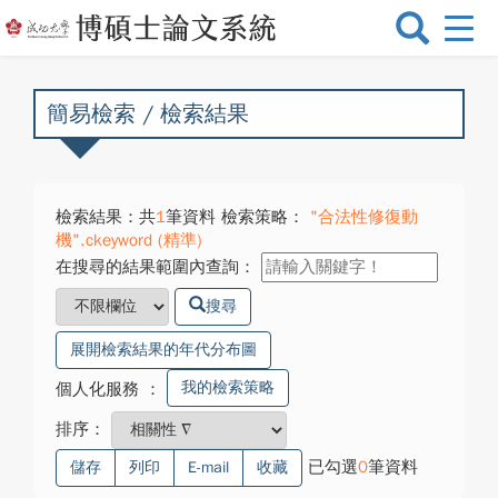
選
單
切
換
簡易檢索 / 檢索結果
檢索結果：共
1
筆資料 檢索策略：
"合法性修復動
機".ckeyword (精準)
在搜尋的結果範圍內查詢：
搜尋
展開檢索結果的年代分布圖
我的檢索策略
個人化服務
：
排序：
已勾選
0
筆資料
儲存
列印
E-mail
收藏