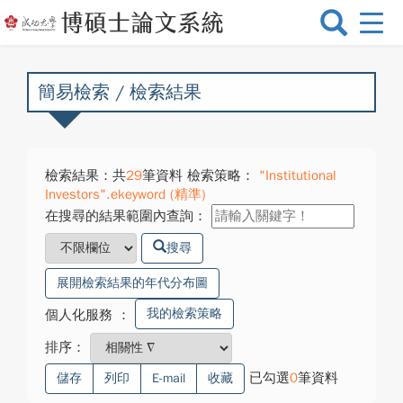
選
單
切
換
簡易檢索 / 檢索結果
檢索結果：共
29
筆資料 檢索策略：
"Institutional
Investors".ekeyword (精準)
在搜尋的結果範圍內查詢：
搜尋
展開檢索結果的年代分布圖
我的檢索策略
個人化服務
：
排序：
已勾選
0
筆資料
儲存
列印
E-mail
收藏