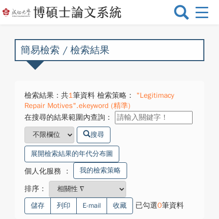
選
單
切
換
簡易檢索 / 檢索結果
檢索結果：共
1
筆資料 檢索策略：
"Legitimacy
Repair Motives".ekeyword (精準)
在搜尋的結果範圍內查詢：
搜尋
展開檢索結果的年代分布圖
我的檢索策略
個人化服務
：
排序：
已勾選
0
筆資料
儲存
列印
E-mail
收藏