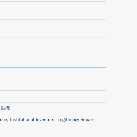
復動機
ance
,
Institutional Investors
,
Legitimacy Repair