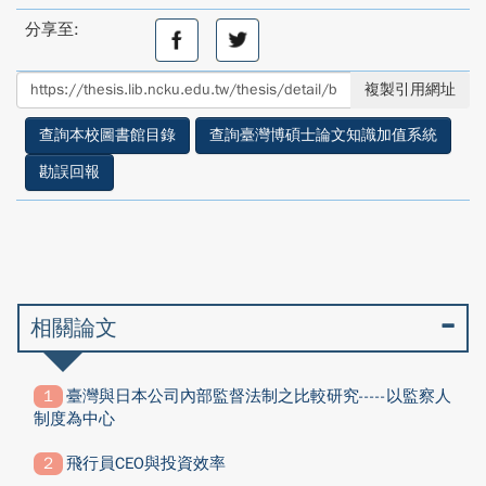
分享至:
分
分
享
享
至
至
複製引用網址
facebook
twitter
查詢本校圖書館目錄
查詢臺灣博碩士論文知識加值系統
勘誤回報
相關論文
臺灣與日本公司內部監督法制之比較研究-----以監察人
制度為中心
飛行員CEO與投資效率