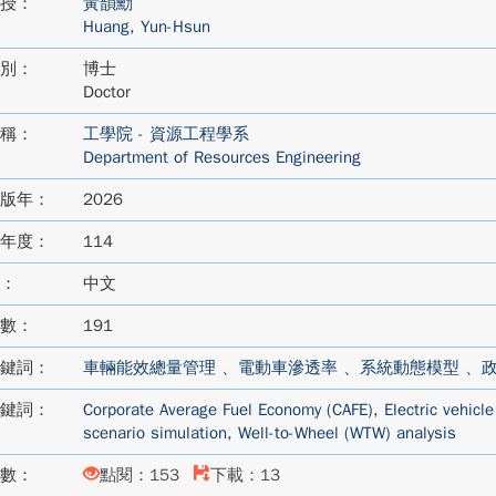
授：
黃韻勳
Huang, Yun-Hsun
別：
博士
Doctor
稱：
工學院 - 資源工程學系
Department of Resources Engineering
版年：
2026
年度：
114
：
中文
數：
191
鍵詞：
車輛能效總量管理
、
電動車滲透率
、
系統動態模型
、
鍵詞：
Corporate Average Fuel Economy (CAFE)
,
Electric vehicl
scenario simulation
,
Well-to-Wheel (WTW) analysis
數：
點閱：153
下載：13