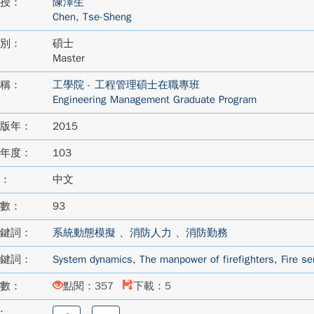
授：
陳澤生
Chen, Tse-Sheng
別：
碩士
Master
稱：
工學院 - 工程管理碩士在職專班
Engineering Management Graduate Program
版年：
2015
年度：
103
：
中文
數：
93
鍵詞：
系統動態模擬
、
消防人力
、
消防勤務
鍵詞：
System dynamics
,
The manpower of firefighters
,
Fire se
數：
點閱：357
下載：5
:
分
分