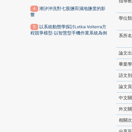
指導教
潮汐沖洗對七股鹽田濕地鹽度的影
響
學位類
以系統動態學探討Lotka-Volterra方
程競爭模型-以智慧型手機作業系統為例
系所名
論文出
畢業學
語文別
論文頁
中文關
外文關
相關次
分享至