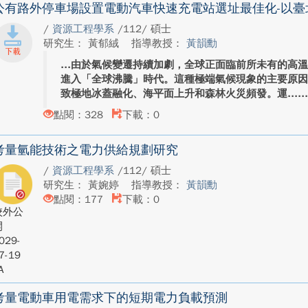
公有路外停車場設置電動汽車快速充電站選址最佳化-以臺
/
資源工程學系
/112/ 碩士
研究生： 黃郁絨
指導教授：
黃韻勳
由於氣候變遷持續加劇，全球正面臨前所未有的高
進入「全球沸騰」時代。這種極端氣候現象的主要原
致極地冰蓋融化、海平面上升和森林火災頻發。運...
點閱：328
下載：0
考量氫能技術之電力供給規劃研究
/
資源工程學系
/112/ 碩士
研究生： 黃婉婷
指導教授：
黃韻勳
點閱：177
下載：0
校外公
開
029-
7-19
A
考量電動車用電需求下的短期電力負載預測