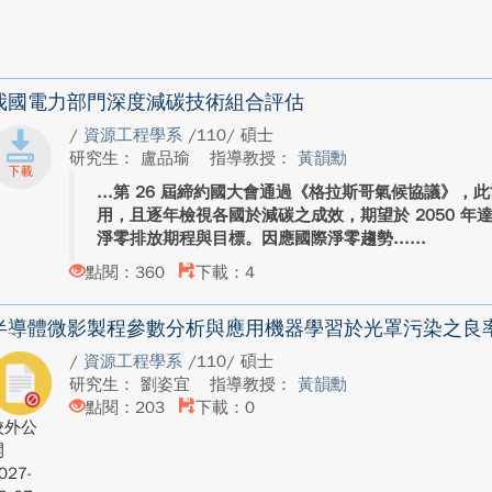
我國電力部門深度減碳技術組合評估
/
資源工程學系
/110/ 碩士
研究生： 盧品瑜
指導教授：
黃韻勳
第 26 屆締約國大會通過《格拉斯哥氣候協議》，
用，且逐年檢視各國於減碳之成效，期望於 2050 
淨零排放期程與目標。因應國際淨零趨勢...
點閱：360
下載：4
半導體微影製程參數分析與應用機器學習於光罩污染之良
/
資源工程學系
/110/ 碩士
研究生： 劉姿宜
指導教授：
黃韻勳
點閱：203
下載：0
校外公
開
027-