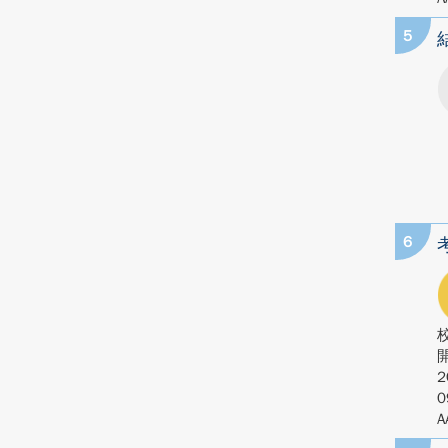
5
6
2
0
A