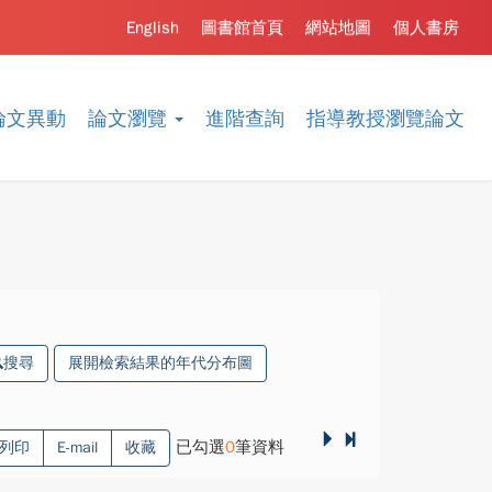
English
圖書館首頁
網站地圖
個人書房
論文異動
論文瀏覽
進階查詢
指導教授瀏覽論文
搜尋
展開檢索結果的年代分布圖
已勾選
0
筆資料
列印
E-mail
收藏