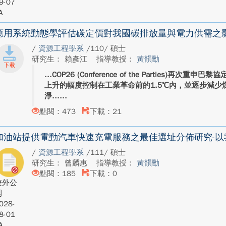
9-07
A
應用系統動態學評估碳定價對我國碳排放量與電力供需之
/
資源工程學系
/110/ 碩士
研究生： 賴彥江
指導教授：
黃韻勳
COP26 (Conference of the Parties)
上升的幅度控制在工業革命前的1.5℃內，並逐步減少
淨...
點閱：473
下載：21
加油站提供電動汽車快速充電服務之最佳選址分佈研究-以
/
資源工程學系
/111/ 碩士
研究生： 曾麟惠
指導教授：
黃韻勳
點閱：185
下載：0
校外公
開
028-
8-01
A