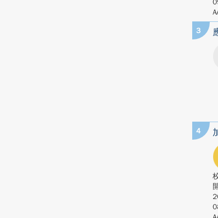
0
A
3
4
2
0
A