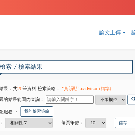
論文上傳
檢索 / 檢索結果
結果：共
20
筆資料 檢索策略：
"黃韻勳".cadvisor (精準)
尋的結果範圍內查詢：
我的檢索策略
化服務
：
：
每頁筆數：
儲存