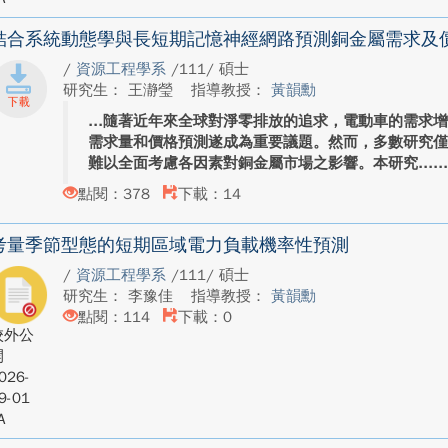
結合系統動態學與長短期記憶神經網路預測銅金屬需求及
/
資源工程學系
/111/ 碩士
研究生： 王瀞瑩
指導教授：
黃韻勳
隨著近年來全球對淨零排放的追求，電動車的需求
需求量和價格預測遂成為重要議題。然而，多數研究
難以全面考慮各因素對銅金屬市場之影響。本研究...
點閱：378
下載：14
考量季節型態的短期區域電力負載機率性預測
/
資源工程學系
/111/ 碩士
研究生： 李豫佳
指導教授：
黃韻勳
點閱：114
下載：0
校外公
開
026-
9-01
A