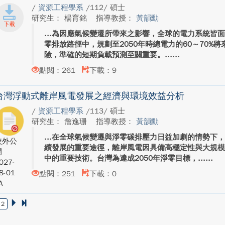
/
資源工程學系
/112/ 碩士
研究生： 楊育銘
指導教授：
黃韻勳
為因應氣候變遷所帶來之影響，全球的電力系統皆面
零排放路徑中，規劃至2050年時總電力的60～70%
險，準確的短期負載預測至關重要。...
點閱：261
下載：9
台灣浮動式離岸風電發展之經濟與環境效益分析
/
資源工程學系
/113/ 碩士
研究生： 詹逸珊
指導教授：
黃韻勳
在全球氣候變遷與淨零碳排壓力日益加劇的情勢下
校外公
續發展的重要途徑，離岸風電因具備高穩定性與大規
開
中的重要技術。台灣為達成2050年淨零目標，...
027-
8-01
點閱：251
下載：0
A
2