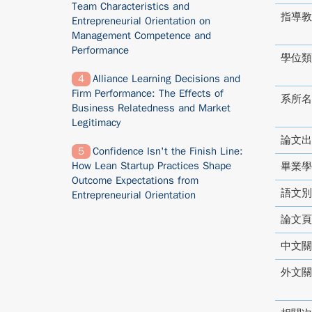
Team Characteristics and
指導教
Entrepreneurial Orientation on
Management Competence and
Performance
學位類
Alliance Learning Decisions and
Firm Performance: The Effects of
系所名
Business Relatedness and Market
Legitimacy
論文出
Confidence Isn't the Finish Line:
How Lean Startup Practices Shape
畢業學
Outcome Expectations from
語文別
Entrepreneurial Orientation
論文頁
中文關
外文關