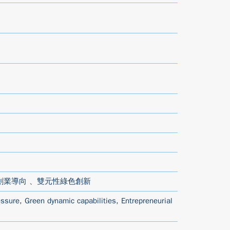
創業導向
、
雙元性綠色創新
essure
,
Green dynamic capabilities
,
Entrepreneurial