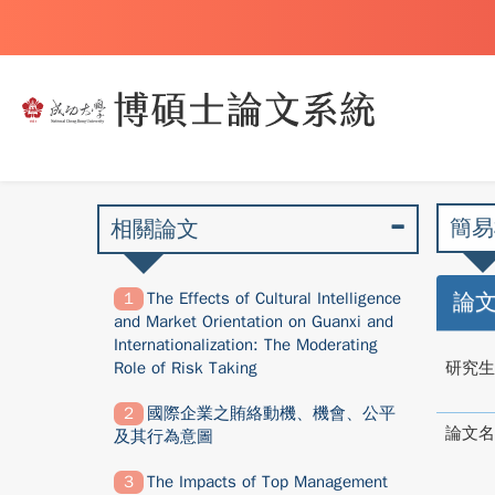
簡易
相關論文
The Effects of Cultural Intelligence
論
and Market Orientation on Guanxi and
Internationalization: The Moderating
Role of Risk Taking
研究生
國際企業之賄絡動機、機會、公平
論文名
及其行為意圖
The Impacts of Top Management