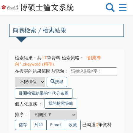
選
單
切
換
簡易檢索 / 檢索結果
檢索結果：共
17
筆資料 檢索策略：
"創業導
向".ckeyword (精準)
在搜尋的結果範圍內查詢：
搜尋
展開檢索結果的年代分布圖
我的檢索策略
個人化服務
：
排序：
已勾選
0
筆資料
儲存
列印
E-mail
收藏