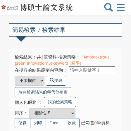
選
單
切
換
簡易檢索 / 檢索結果
檢索結果：共
1
筆資料 檢索策略：
"Ambidextrous
green innovation".ekeyword (精準)
在搜尋的結果範圍內查詢：
搜尋
展開檢索結果的年代分布圖
我的檢索策略
個人化服務
：
排序：
已勾選
0
筆資料
儲存
列印
E-mail
收藏