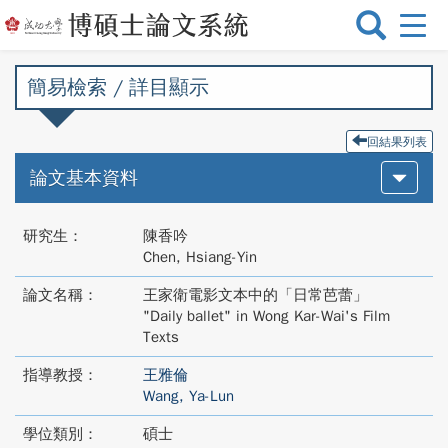
選
單
切
簡易檢索 / 詳目顯示
換
回結果列表
論文基本資料
研究生：
陳香吟
Chen, Hsiang-Yin
論文名稱：
王家衛電影文本中的「日常芭蕾」
"Daily ballet" in Wong Kar-Wai's Film
Texts
指導教授：
王雅倫
Wang, Ya-Lun
學位類別：
碩士