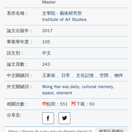
Master
系所名稱：
文學院 - 藝術研究所
Institute of Art Studies
論文出版年：
2017
畢業學年度：
105
語文別：
中文
論文頁數：
243
中文關鍵詞：
王家衛
、
日常
、
文化記憶
、
空間
、
物件
外文關鍵詞：
Wong Kar-wai,daily
,
cultural memory
,
space
,
element
相關次數：
點閱：551
下載：60
分享至:
分
分
享
享
至
至
複製引用網址