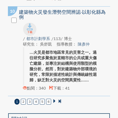
10
建築物火災發生潛勢空間辨認-以彰化縣為
例
/
都市計劃學系
/113/ 博士
研究生： 吳舒凱
指導教授：
陳彥仲
火災是都市地區常見的災害之一。過
往研究多聚焦於直轄市的公共或重大傷
亡建築，並專注於結構與使用類型的模
擬分析。然而，對於建築物外部環境的
研究，常限於描述性統計與傳統線性迴
歸，缺乏對火災的空間異質性...
點閱：340
下載：41
1
2
3
4
5
6