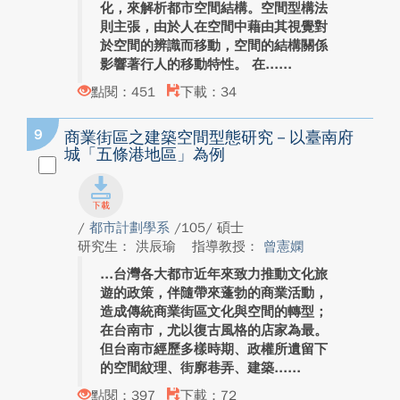
化，來解析都市空間結構。空間型構法
則主張，由於人在空間中藉由其視覺對
於空間的辨識而移動，空間的結構關係
影響著行人的移動特性。 在...
點閱：451
下載：34
9
商業街區之建築空間型態研究－以臺南府
城「五條港地區」為例
/
都市計劃學系
/105/ 碩士
研究生： 洪辰瑜
指導教授：
曾憲嫻
台灣各大都市近年來致力推動文化旅
遊的政策，伴隨帶來蓬勃的商業活動，
造成傳統商業街區文化與空間的轉型；
在台南市，尤以復古風格的店家為最。
但台南市經歷多樣時期、政權所遺留下
的空間紋理、街廓巷弄、建築...
點閱：397
下載：72