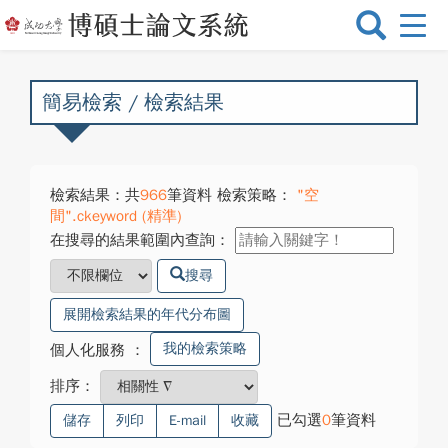
選
單
切
換
簡易檢索 / 檢索結果
檢索結果：共
966
筆資料 檢索策略：
"空
間".ckeyword (精準)
在搜尋的結果範圍內查詢：
搜尋
展開檢索結果的年代分布圖
我的檢索策略
個人化服務
：
排序：
已勾選
0
筆資料
儲存
列印
E-mail
收藏