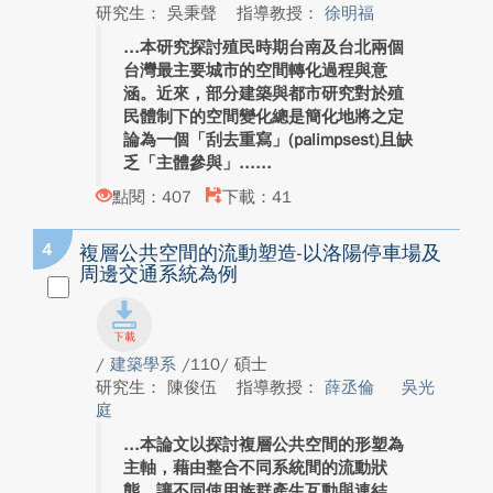
研究生： 吳秉聲
指導教授：
徐明福
本研究探討殖民時期台南及台北兩個
台灣最主要城市的空間轉化過程與意
涵。近來，部分建築與都市研究對於殖
民體制下的空間變化總是簡化地將之定
論為一個「刮去重寫」(palimpsest)且缺
乏「主體參與」...
點閱：407
下載：41
4
複層公共空間的流動塑造-以洛陽停車場及
周邊交通系統為例
/
建築學系
/110/ 碩士
研究生： 陳俊伍
指導教授：
薛丞倫
吳光
庭
本論文以探討複層公共空間的形塑為
主軸，藉由整合不同系統間的流動狀
態，讓不同使用族群產生互動與連結，