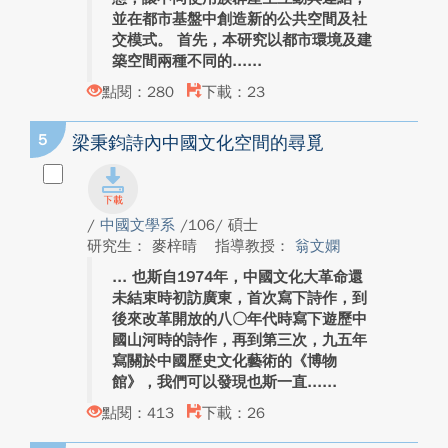
並在都市基盤中創造新的公共空間及社
交模式。 首先，本研究以都市環境及建
築空間兩種不同的...
點閱：280
下載：23
5
梁秉鈞詩內中國文化空間的尋覓
/
中國文學系
/106/ 碩士
研究生： 麥梓晴
指導教授：
翁文嫻
也斯自1974年，中國文化大革命還
未結束時初訪廣東，首次寫下詩作，到
後來改革開放的八〇年代時寫下遊歷中
國山河時的詩作，再到第三次，九五年
寫關於中國歷史文化藝術的《博物
館》，我們可以發現也斯一直...
點閱：413
下載：26