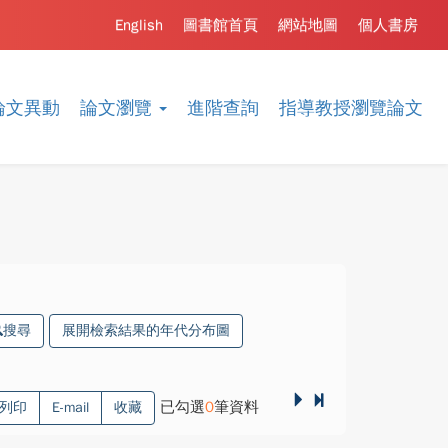
English
圖書館首頁
網站地圖
個人書房
論文異動
論文瀏覽
進階查詢
指導教授瀏覽論文
搜尋
展開檢索結果的年代分布圖
已勾選
0
筆資料
列印
E-mail
收藏