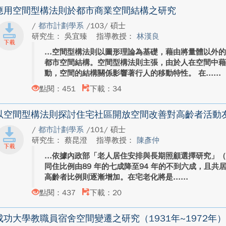
應用空間型構法則於都市商業空間結構之研究
/
都市計劃學系
/103/ 碩士
研究生： 吳宜臻
指導教授：
林漢良
空間型構法則以圖形理論為基礎，藉由將量體以外
都市空間結構。空間型構法則主張，由於人在空間中
動，空間的結構關係影響著行人的移動特性。 在...
點閱：451
下載：34
以空間型構法則探討住宅社區開放空間改善對高齡者活動
/
都市計劃學系
/101/ 碩士
研究生： 蔡昆澄
指導教授：
陳彥仲
依據內政部「老人居住安排與長期照顧選擇研究」（
同住比例由89 年的七成降至94 年的不到六成，且
高齡者比例則逐漸增加。在宅老化將是...
點閱：437
下載：20
成功大學教職員宿舍空間變遷之研究（1931年~1972年）