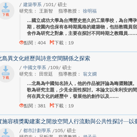
/
建築學系
/101/ 碩士
研究生： 王新智
指導教授：
徐明福
國立成功大學為台灣歷史悠久的工業學校，為台灣
期，校園內也保有各時期風格的建築物，包括教職員
舍作為研究之對象，主要在探討不同時期之教職員...
點閱：404
下載：19
北島異文化經歷與詩意空間關係之探索
/
中國文學系
/109/ 碩士
研究生： 田世廷
指導教授：
翁文嫻
北島為中國知名詩人，他的作品被評論為晦澀難讀。
歌為研究主題，少見全面性探討。本論文以朱利安的間
何在異文化的經歷中，發展他的創作以及...
點閱：381
下載：19
實施容積獎勵建案之開放空間人行流動與公共性探討—以
/
都市計劃學系
/105/ 碩士