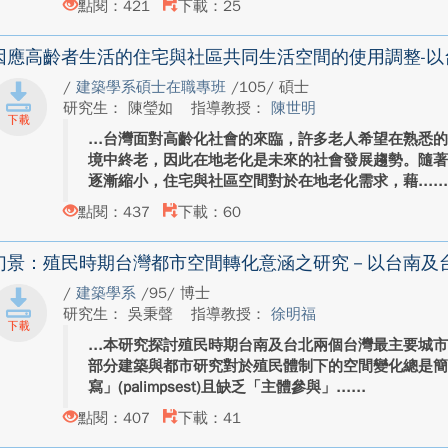
點閱：421
下載：25
因應高齡者生活的住宅與社區共同生活空間的使用調整-以
/
建築學系碩士在職專班
/105/ 碩士
研究生： 陳瑩如
指導教授：
陳世明
台灣面對高齡化社會的來臨，許多老人希望在熟悉
境中終老，因此在地老化是未來的社會發展趨勢。隨
逐漸縮小，住宅與社區空間對於在地老化需求，藉...
點閱：437
下載：60
幻景：殖民時期台灣都市空間轉化意涵之研究－以台南及台北為對
/
建築學系
/95/ 博士
研究生： 吳秉聲
指導教授：
徐明福
本研究探討殖民時期台南及台北兩個台灣最主要城
部分建築與都市研究對於殖民體制下的空間變化總是
寫」(palimpsest)且缺乏「主體參與」...
點閱：407
下載：41