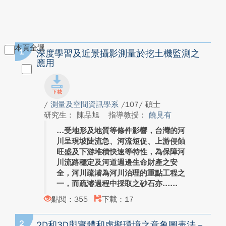
本頁全選
1
深度學習及近景攝影測量於挖土機監測之
應用
/
測量及空間資訊學系
/107/ 碩士
研究生： 陳品旭
指導教授：
饒見有
受地形及地質等條件影響，台灣的河
川呈現坡陡流急、河流短促、上游侵蝕
旺盛及下游堆積快速等特性，為保障河
川流路穩定及河道週邊生命財產之安
全，河川疏濬為河川治理的重點工程之
一，而疏濬過程中採取之砂石亦...
點閱：355
下載：17
2
2D和3D與實體和虛擬環境之意象圖表法－