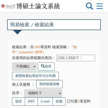
選
單
切
換
簡易檢索 / 檢索結果
檢索結果：共
189
筆資料 檢索策略：
"物
件".ckeyword (精準)
在搜尋的結果範圍內查詢：
搜尋
展開檢索結果的年代分布圖
我的檢索策略
個人化服務
：
排序：
已勾選
0
筆資料
儲存
列印
E-mail
收藏