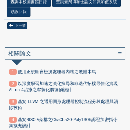
查詢本校圖書館目錄
查詢臺灣博碩士論文知識加值系統
勘誤回報
上一筆
相關論文
使用正規斷言檢測處理器內核之硬體木馬
以深度學習加速之演化搜尋和非迭代拓樸最佳化實現
All-on-4治療之客製化贋復物設計
基於 LLVM 之通用圖形處理器控制流程分歧處理與消
除技術
基於RISC-V架構之ChaCha20-Poly1305認證加密指令
集擴充設計