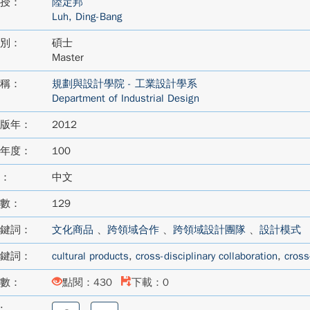
授：
陸定邦
Luh, Ding-Bang
別：
碩士
Master
稱：
規劃與設計學院 - 工業設計學系
Department of Industrial Design
版年：
2012
年度：
100
：
中文
數：
129
鍵詞：
文化商品
、
跨領域合作
、
跨領域設計團隊
、
設計模式
鍵詞：
cultural products
,
cross-disciplinary collaboration
,
cross
數：
點閱：430
下載：0
:
分
分