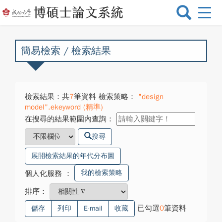
選
單
切
換
簡易檢索 / 檢索結果
檢索結果：共
7
筆資料 檢索策略：
"design
model".ekeyword (精準)
在搜尋的結果範圍內查詢：
搜尋
展開檢索結果的年代分布圖
我的檢索策略
個人化服務
：
排序：
已勾選
0
筆資料
儲存
列印
E-mail
收藏