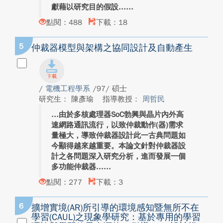
獻藉以研究目的假設...
點閱：488
下載：18
5
仲裁器模型與架構之協同設計及自動產生
/
電機工程學系
/97/ 碩士
研究生： 陳彥瑜
指導教授：
周哲民
由於多核處理器SoC勃興與晶片內外高
速網路通訊流行，以致仲裁動作(器)需求
量極大，導致仲裁器設計此一古典問題如
今顯得越來越重要。本論文針對仲裁器設
計之各問題深入研究分析，進而發展一個
多功能仲裁器...
點閱：277
下載：3
6
擴增實境(AR)所引導的環境感知暨無所不在
學習(CAUL)之現象學研究：基於專用的學習