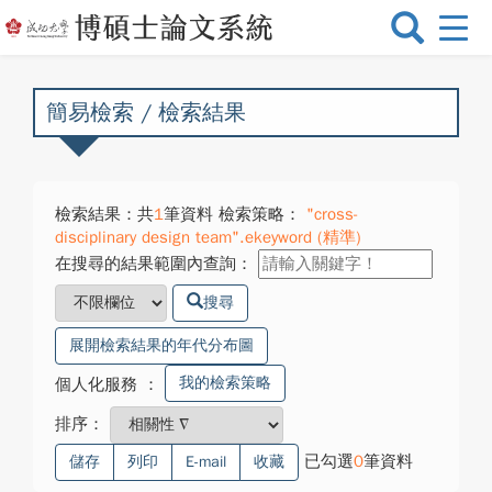
選
單
切
換
簡易檢索 / 檢索結果
檢索結果：共
1
筆資料 檢索策略：
"cross-
disciplinary design team".ekeyword (精準)
在搜尋的結果範圍內查詢：
搜尋
展開檢索結果的年代分布圖
我的檢索策略
個人化服務
：
排序：
已勾選
0
筆資料
儲存
列印
E-mail
收藏