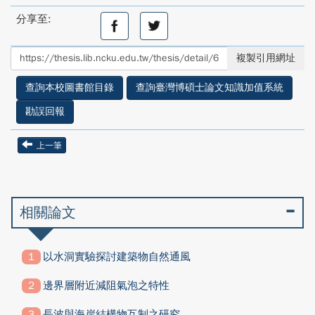
分享至:
分
分
享
享
至
至
複製引用網址
facebook
twitter
查詢本校圖書館目錄
查詢臺灣博碩士論文知識加值系統
勘誤回報
上一筆
相關論文
以水洞實驗探討建築物自然通風
邊界層附近減阻氣泡之特性
長波與海岸結構物互制之研究