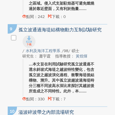
之區域。侵入式支架駐焰器可避免燃燒
過於靠近壁面，又有利於熱量...
點閱：242
下載：0
9
孤立波通過海堤結構物動力互制試驗研究
/
水利及海洋工程學系
/98/ 碩士
研究生： 蕭宇霆
指導教授：
黃煌煇
本文旨在利用試驗研究孤立波通過不
透水斜坡式海堤之越波特性變化，包含
孤立波之越波演化過程、衝擊海堤後結
構物、溯升。其中孤立波越波過海堤時
分三種不同波高水深比來探討其越波後
所造成之不同特性。此外，本...
點閱：330
下載：7
10
溢波碎波帶之內部流場研究