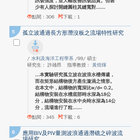
訊號強度，並大幅改善訊號品質。但甚
少有人探討開縫圓柱其縫寬對...
點閱：306
下載：1
5
孤立波通過長方形潛沒板之流場特性研究
/
水利及海洋工程學系
/99/ 碩士
研究生： 許雄昂
指導教授：
黃煌煇
本實驗研究孤立波在波浪水槽傳遞，
而在矩形結構物後方產生漩渦之情形。
在本文中，結構物的寬深比w/d= 0.2。
結構物安裝在水槽底部時水深為18公
分，結構物安裝在水中央時水深為14公
分，流場進行了粒...
點閱：345
下載：6
6
應用BIV及PIV量測波浪通過潛礁之碎波流
場研究