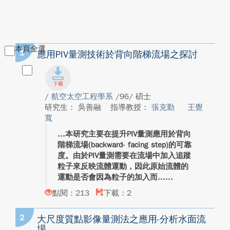
本頁全選
1
應用PIV量測技術於背向階梯流場之探討
/
航空太空工程學系
/96/ 碩士
研究生： 吳善融
指導教授：
張克勤
王覺
寬
本研究主要在提升PIV量測應用於背向
階梯流場(backward- facing step)的可靠
度。由於PIV量測需要在流場中加入追蹤
粒子來反映流體運動，因此原始流體的
運動是否會因為粒子的加入而...
點閱：213
下載：2
2
大尺度質點影像量測法之應用-分析水面流
場