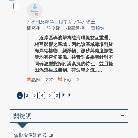
/
水利及海洋工程學系
/94/ 碩士
研究生： 許文陽
指導教授：
黃煌煇
近岸區碎波帶為陸海環境交互重疊、
相互影響之區域，因此該區域流場對於
海岸結構物、懸浮物、漂砂與濃度擴散
等均有密切關係。往昔許多學者針對不
同碎波型態探討渦紊流的特性，並且提
出渦流生成機制、碎波帶之流...
點閱：220
下載：2
1
2
3
4
5
6
關鍵詞
質點影像測速儀
15