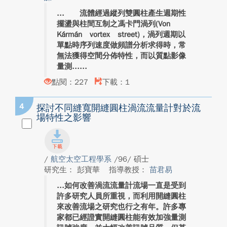
流體經過縱列雙圓柱產生週期性
擺盪與柱間互制之馮卡門渦列(Von
Kármán vortex street)，渦列週期以
單點時序列速度做頻譜分析求得時，常
無法獲得空間分佈特性，而以質點影像
量測...
點閱：227
下載：1
4
探討不同縫寬開縫圓柱渦流流量計對於流
場特性之影響
/
航空太空工程學系
/96/ 碩士
研究生： 彭寶華
指導教授：
苗君易
如何改善渦流流量計流場一直是受到
許多研究人員所重視，而利用開縫圓柱
來改善流場之研究也行之有年。許多專
家都已經證實開縫圓柱能有效加強量測