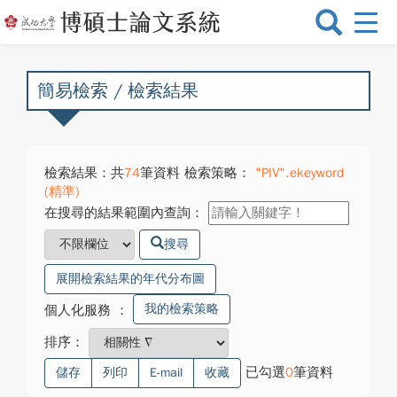
選
單
切
換
簡易檢索 / 檢索結果
檢索結果：共
74
筆資料 檢索策略：
"PIV".ekeyword
(精準)
在搜尋的結果範圍內查詢：
搜尋
展開檢索結果的年代分布圖
我的檢索策略
個人化服務
：
排序：
已勾選
0
筆資料
儲存
列印
E-mail
收藏