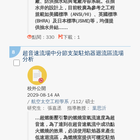
廠、防洪抽水站與電廠冷卻系統。在抽
水井的設計上，目前較廣為參考之工程
規範如美國標準（ANSI/HI）、英國標準
(BHRA）及日本標準(JSME)等，均僅提
供抽水井結...
點閱：330
下載：1
8
超音速流場中分節支架駐焰器迴流區流場
分析
校外公開
2029-08-14 AA
/
航空太空工程學系
/112/ 碩士
研究生： 張嘉丞
指導教授：
葉思沂
超燃衝壓引擎的燃燒室氣流速度為超
音速，為了達到在超音速氣流中成功點
火燃燒的效果，必須使用駐焰器來產生
低速迴流區，為燃燒室提供可穩定駐焰