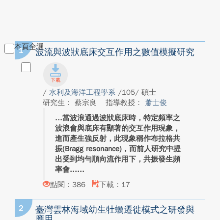
本頁全選
1
波流與波狀底床交互作用之數值模擬研究
/
水利及海洋工程學系
/105/ 碩士
研究生： 蔡宗良
指導教授：
蕭士俊
當波浪通過波狀底床時，特定頻率之
波浪會與底床有顯著的交互作用現象，
進而產生強反射，此現象稱作布拉格共
振(Bragg resonance)，而前人研究中提
出受到均勻順向流作用下，共振發生頻
率會...
點閱：386
下載：17
2
臺灣雲林海域幼生牡蠣遷徙模式之研發與
應用