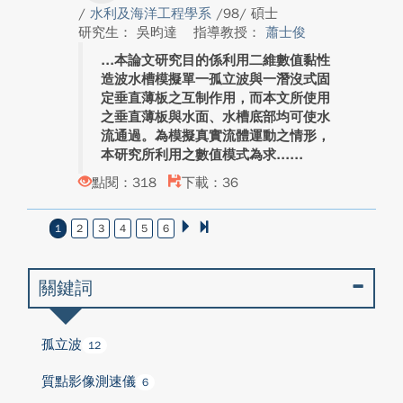
/
水利及海洋工程學系
/98/ 碩士
研究生： 吳昀達
指導教授：
蕭士俊
本論文研究目的係利用二維數值黏性
造波水槽模擬單一孤立波與一潛沒式固
定垂直薄板之互制作用，而本文所使用
之垂直薄板與水面、水槽底部均可使水
流通過。為模擬真實流體運動之情形，
本研究所利用之數值模式為求...
點閱：318
下載：36
1
2
3
4
5
6
關鍵詞
孤立波
12
質點影像測速儀
6