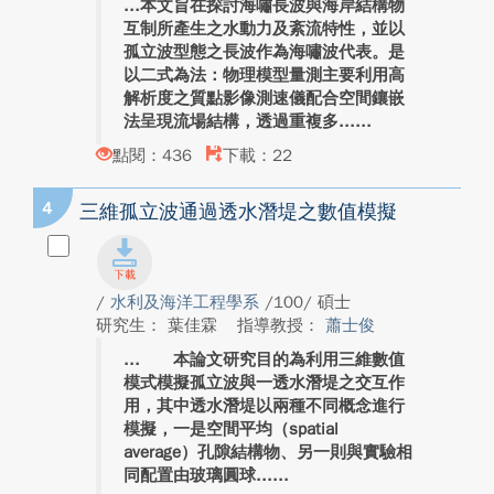
本文旨在探討海嘯長波與海岸結構物
互制所產生之水動力及紊流特性，並以
孤立波型態之長波作為海嘯波代表。是
以二式為法：物理模型量測主要利用高
解析度之質點影像測速儀配合空間鑲嵌
法呈現流場結構，透過重複多...
點閱：436
下載：22
4
三維孤立波通過透水潛堤之數值模擬
/
水利及海洋工程學系
/100/ 碩士
研究生： 葉佳霖
指導教授：
蕭士俊
本論文研究目的為利用三維數值
模式模擬孤立波與一透水潛堤之交互作
用，其中透水潛堤以兩種不同概念進行
模擬，一是空間平均（spatial
average）孔隙結構物、另一則與實驗相
同配置由玻璃圓球...