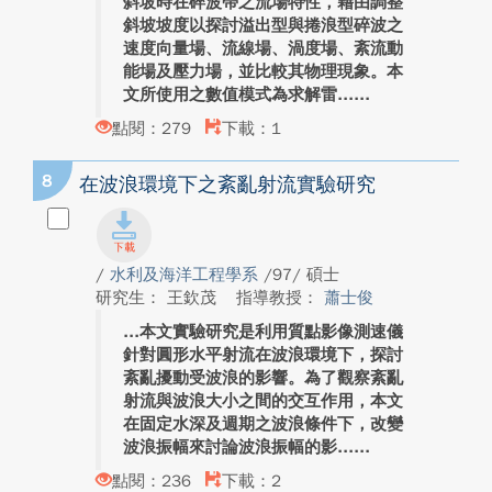
斜坡時在碎波帶之流場特性，藉由調整
斜坡坡度以探討溢出型與捲浪型碎波之
速度向量場、流線場、渦度場、紊流動
能場及壓力場，並比較其物理現象。本
文所使用之數值模式為求解雷...
點閱：279
下載：1
8
在波浪環境下之紊亂射流實驗研究
/
水利及海洋工程學系
/97/ 碩士
研究生： 王欽茂
指導教授：
蕭士俊
本文實驗研究是利用質點影像測速儀
針對圓形水平射流在波浪環境下，探討
紊亂擾動受波浪的影響。為了觀察紊亂
射流與波浪大小之間的交互作用，本文
在固定水深及週期之波浪條件下，改變
波浪振幅來討論波浪振幅的影...
點閱：236
下載：2