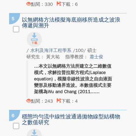
點閱：330
下載：6
5
以無網格方法模擬海底崩移所造成之波浪
傳遞與溯升
/
水利及海洋工程學系
/100/ 碩士
研究生： 黃大祐
指導教授：
蕭士俊
本文以無網格方法所建立之二維數值
模式，求解拉普拉斯方程式(Laplace
equation)，模擬非線性波浪之自由液面
變形及移動邊界造波。本數值模式主要
架構為Wu and Chang (2011...
點閱：243
下載：4
6
穩態均勻流中線性波通過拋物線型結構物
之數值研究