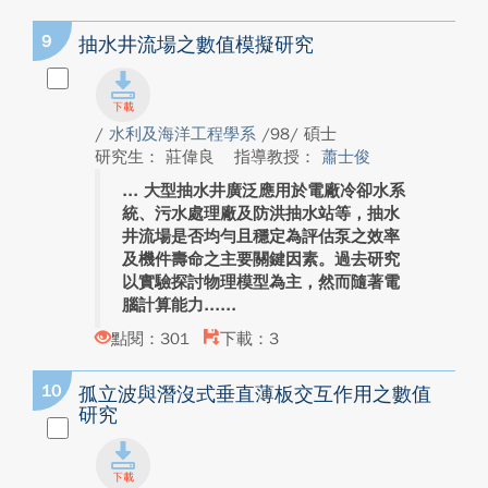
9
抽水井流場之數值模擬研究
/
水利及海洋工程學系
/98/ 碩士
研究生： 莊偉良
指導教授：
蕭士俊
大型抽水井廣泛應用於電廠冷卻水系
統、污水處理廠及防洪抽水站等，抽水
井流場是否均勻且穩定為評估泵之效率
及機件壽命之主要關鍵因素。過去研究
以實驗探討物理模型為主，然而隨著電
腦計算能力...
點閱：301
下載：3
10
孤立波與潛沒式垂直薄板交互作用之數值
研究