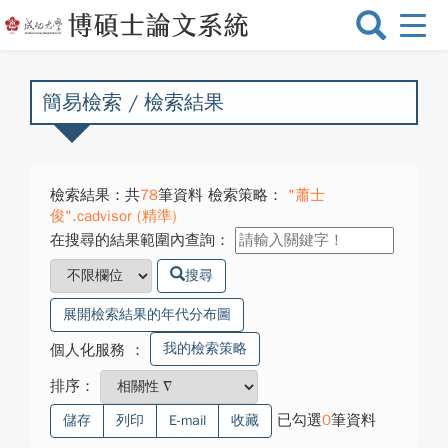
選
單
切
換
簡易檢索 / 檢索結果
檢索結果：共
78
筆資料 檢索策略：
"蕭士
俊".cadvisor (精準)
在搜尋的結果範圍內查詢：
搜尋
展開檢索結果的年代分布圖
我的檢索策略
個人化服務
：
排序：
已勾選
0
筆資料
儲存
列印
E-mail
收藏