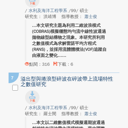
/
水利及海洋工程學系
/99/ 碩士
研究生： 洪靖博
指導教授：
蕭士俊
本文研究主題為利用二維波浪模式
(COBRAS)模擬穩態均勻流中線性波通過
拋物線型結構物之現象。本研究所利用
之數值模式為求解雷諾平均方程式
(RANS)，並採用流體體積法(VOF)追蹤自
由液面之變化...
點閱：316
下載：6
7
溢出型與捲浪型碎波在碎波帶上流場特性
之數值研究
/
水利及海洋工程學系
/99/ 碩士
研究生： 羅士閔
指導教授：
蕭士俊
本文以二維數值模式模擬週期波通過