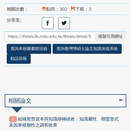
相關次數：
點閱：302
下載：3
分享至:
分
分
享
享
至
至
複製引用網址
facebook
twitter
查詢本校圖書館目錄
查詢臺灣博碩士論文知識加值系統
勘誤回報
相關論文
組織智慧資本與知識移轉績效：知識屬性、聯盟形式
及因果模糊性之調和效果