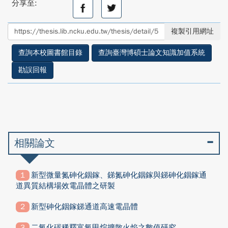
分享至:
分
分
享
享
至
至
複製引用網址
facebook
twitter
查詢本校圖書館目錄
查詢臺灣博碩士論文知識加值系統
勘誤回報
相關論文
新型微量氮砷化銦鎵、銻氮砷化銦鎵與銻砷化銦鎵通
道異質結構場效電晶體之研製
新型砷化銦鎵銻通道高速電晶體
二氧化碳稀釋富氧甲烷擴散火焰之數值研究