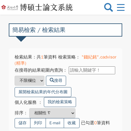
選
單
切
換
簡易檢索 / 檢索結果
檢索結果：共
1
筆資料 檢索策略：
"錢紀銘".cadvisor
(精準)
在搜尋的結果範圍內查詢：
搜尋
展開檢索結果的年代分布圖
我的檢索策略
個人化服務
：
排序：
已勾選
0
筆資料
儲存
列印
E-mail
收藏