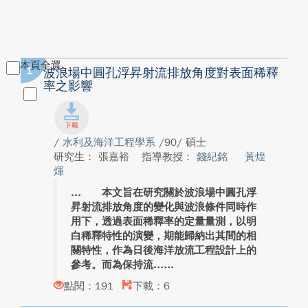
本頁全選
1
波浪場中圓孔浮昇射流排放角度對表面稀釋
率之影響
/
水利及海洋工程學系
/90/ 碩士
研究生： 張嘉裕
指導教授：
錢紀銘
黃煌
煇
本文旨在研究關於波浪場中圓孔浮
昇射流排放角度的變化與波浪條件同時作
用下，透過表面稀釋率的定量量測，以明
白稀釋特性的演變，期能歸納出其間的相
關特性，作為日後海洋放流工程設計上的
參考。而為保持流...
點閱：191
下載：6