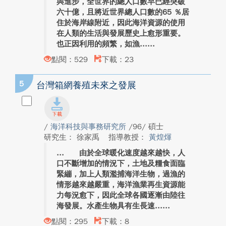
與進步，全世界的總人口數早已經突破
六十億，且將近世界總人口數的65 ％居
住於海岸線附近，因此海洋資源的使用
在人類的生活與發展歷史上愈形重要。
也正因利用的頻繁，如漁...
點閱：529
下載：23
5
台灣箱網養殖未來之發展
/
海洋科技與事務研究所
/96/ 碩士
研究生： 徐家禹
指導教授：
黃煌煇
由於全球暖化速度越來越快，人
口不斷增加的情況下，土地及糧食面臨
緊繃，加上人類濫捕海洋生物，過漁的
情形越來越嚴重，海洋漁業再生資源能
力每況愈下，因此全球各國逐漸由陸往
海發展。水產生物具有生長速...
點閱：295
下載：8