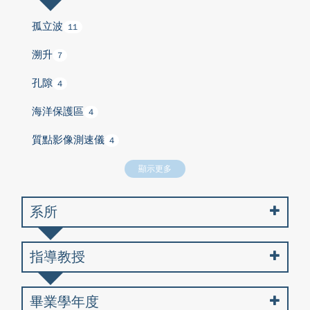
孤立波
11
溯升
7
孔隙
4
海洋保護區
4
質點影像測速儀
4
顯示更多
系所
指導教授
畢業學年度