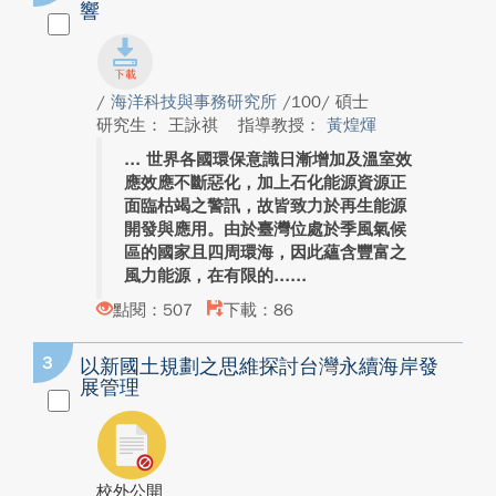
響
/
海洋科技與事務研究所
/100/ 碩士
研究生： 王詠祺
指導教授：
黃煌煇
世界各國環保意識日漸增加及溫室效
應效應不斷惡化，加上石化能源資源正
面臨枯竭之警訊，故皆致力於再生能源
開發與應用。由於臺灣位處於季風氣候
區的國家且四周環海，因此蘊含豐富之
風力能源，在有限的...
點閱：507
下載：86
3
以新國土規劃之思維探討台灣永續海岸發
展管理
校外公開