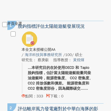
本頁全選
1
脫鉤指標評估太陽能遊艇發展現況
本全文未授權公開AA
/
海洋科技與事務研究所
/100/ 碩士
研究生： 蔡庚叡
指導教授：
黃煌煇
本研究目的在於使用OECD 和 Tapio
脫鉤指標，估計當太陽能遊艇能量同柴
油遊艇時，能源密集度、 CO2 密集度、
CO2 排放係數和價差。 能源密集度和
CO2 密集度部份，因為國際碳交...
點閱：333
下載：0
2
評估離岸風力發電廠對於中華白海豚的影