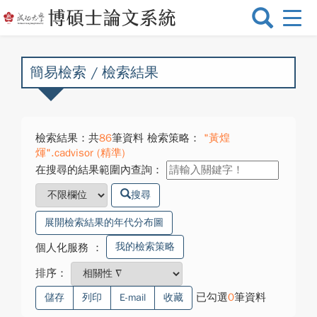
選
單
切
換
簡易檢索 / 檢索結果
檢索結果：共
86
筆資料 檢索策略：
"黃煌
煇".cadvisor (精準)
在搜尋的結果範圍內查詢：
搜尋
展開檢索結果的年代分布圖
我的檢索策略
個人化服務
：
排序：
已勾選
0
筆資料
儲存
列印
E-mail
收藏