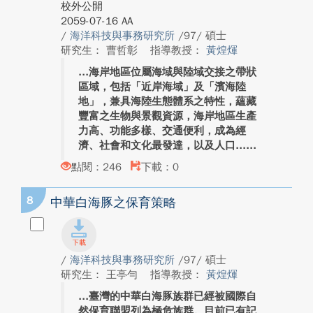
校外公開
2059-07-16 AA
/
海洋科技與事務研究所
/97/ 碩士
研究生： 曹哲彰
指導教授：
黃煌煇
海岸地區位屬海域與陸域交接之帶狀
區域，包括「近岸海域」及「濱海陸
地」，兼具海陸生態體系之特性，蘊藏
豐富之生物與景觀資源，海岸地區生產
力高、功能多樣、交通便利，成為經
濟、社會和文化最發達，以及人口...
點閱：246
下載：0
8
中華白海豚之保育策略
/
海洋科技與事務研究所
/97/ 碩士
研究生： 王亭勻
指導教授：
黃煌煇
臺灣的中華白海豚族群已經被國際自
然保育聯盟列為極危族群。目前已有記