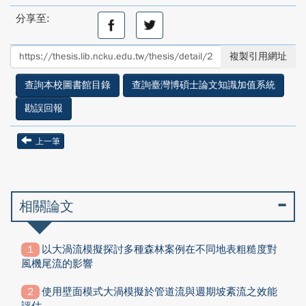
分享至:
分
分
享
享
至
至
複製引用網址
facebook
twitter
查詢本校圖書館目錄
查詢臺灣博碩士論文知識加值系統
勘誤回報
上一筆
相關論文
以大渦流模擬探討多種森林案例在不同地表粗糙度對
風機尾流的影響
使用壁面模式大渦模擬於管道流與週期坡紊流之效能