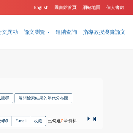
English
圖書館首頁
網站地圖
個人書房
論文異動
論文瀏覽
進階查詢
指導教授瀏覽論文
搜尋
展開檢索結果的年代分布圖
已勾選
0
筆資料
列印
E-mail
收藏