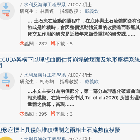
/
水利及海洋工程學系
/100/ 碩士
研究生： 林書達
指導教授：
戴義欽
土石流在流動的過程中，在底床與土石流體間會有
蝕或是堆積時，會因整個流動體質量的改變進而影響
床交互作用的研究是近幾年來頗受重視的研究課...
點閱：232
下載：8
在CUDA架構下以理想曲面估算崩塌破壞面及地形座標系統
用
/
水利及海洋工程學系
/109/ 碩士
研究生： 柯奇均
指導教授：
戴義欽
本文主要分為兩個部分，第一部分為理想化破壞曲面、
相流模擬。在第一部分中以 Tai et al.(2020) 
量體之估算，當現...
點閱：395
下載：3
地形座標上具侵蝕堆積機制之兩相土石流數值模擬
/
水利及海洋工程學系
/107/ 碩士