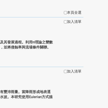
本頁全選
加入清單
及其發展過程。利用π理論之變數
數，並將侵蝕率與流場條件關聯。
加入清單
常有豐沛雨量。當降雨形成地表逕
。本研究使用Eulerian方式描