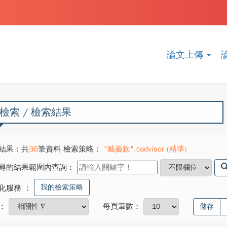
論文上傳
檢索 / 檢索結果
結果：共
36
筆資料 檢索策略：
"戴義欽".cadvisor (精準)
尋的結果範圍內查詢：
我的檢索策略
化服務
：
：
每頁筆數：
儲存