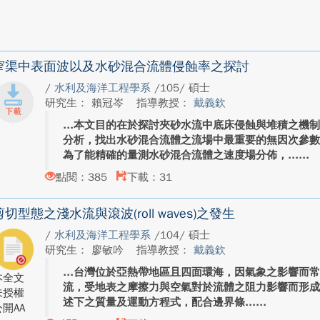
窄渠中表面波以及水砂混合流體侵蝕率之探討
/
水利及海洋工程學系
/105/ 碩士
研究生： 賴冠岑
指導教授：
戴義欽
本文目的在於探討夾砂水流中底床侵蝕與堆積之機制
分析，找出水砂混合流體之流場中最重要的無因次參
為了能精確的量測水砂混合流體之速度場分佈，...
點閱：385
下載：31
剪切型態之淺水流與滾波(roll waves)之發生
/
水利及海洋工程學系
/104/ 碩士
研究生： 廖敏吟
指導教授：
戴義欽
台灣位於亞熱帶地區且四面環海，因氣象之影響而
本全文
流，受地表之摩擦力與空氣對於流體之阻力影響而形成水波
未授權
述下之質量及運動方程式，配合邊界條...
開AA