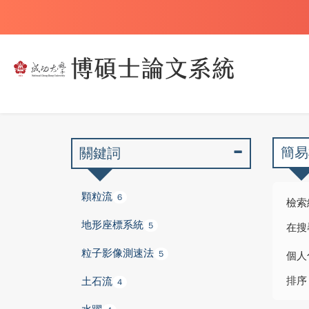
簡易
關鍵詞
顆粒流
6
檢索
地形座標系統
5
在搜
粒子影像測速法
5
個人
排序
土石流
4