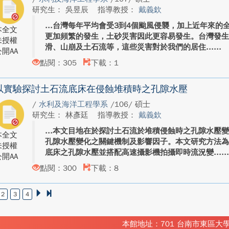
研究生： 吳昱辰
指導教授：
戴義欽
台灣每年平均會受3到4個颱風侵襲，加上近年來的
本全文
更加頻繁的發生，土砂災害因此更容易發生。台灣發
未授權
滑、山崩及土石流等，這些災害對於我們的居住...
開AA
點閱：305
下載：1
以實驗探討土石流底床在侵蝕堆積時之孔隙水壓
/
水利及海洋工程學系
/106/ 碩士
研究生： 林彥廷
指導教授：
戴義欽
本文目地在於探討土石流於堆積侵蝕時之孔隙水壓
本全文
孔隙水壓變化之關鍵機制及影響因子。本文研究方法
未授權
底床之孔隙水壓並搭配高速攝影機拍攝即時流況變...
開AA
點閱：300
下載：8
2
3
4
本館地址：701 台南市東區大