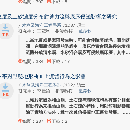
點閱：302
下載：5
速度及土砂濃度分布對剪力流與底床侵蝕影響之研究
/
水利及海洋工程學系
/103/ 碩士
研究生： 王冠智
指導教授：
戴義欽
當地震或是豪雨發生時，可能會伴隨著崩塌，而崩
湖，在堰塞湖潰壩的過程中，底床位置會因為侵蝕堆
流體分成清水層、水砂混合層及可侵蝕底床層，其中..
點閱：334
下載：17
曲率對動態地形曲面上流體行為之影響
/
水利及海洋工程學系
/102/ 碩士
研究生： 李偉綸
指導教授：
戴義欽
顆粒流因為和山崩、土石流等環境流體具有部分相
運動行為來推估山崩、土石流的特性，用以預測影響
除了實驗方法外，近年來數值模擬也正蓬勃發展。...
點閱：237
下載：2