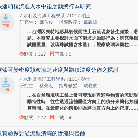
快速顆粒流進入水中後之動態行為研究
/
水利及海洋工程學系
/101/ 碩士
研究生： 陳伯俊
指導教授：
戴義欽
台灣因獨特地形與氣候而致土石流現象發生頻繁，
題。本研究主要探討水面下滑坡之動態行為；研究藉
試體重量、玻璃珠試體含水量），觀察玻璃珠顆粒...
點閱：327
下載：5
乾燥可變密度顆粒流之速度與體積濃度分佈之探討
/
水利及海洋工程學系
/100/ 碩士
研究生： 蔡亮宏
指導教授：
戴義欽
在自然環境與工業上常可發現到乾顆粒物質的流動
動特性時，往往透過流體垂直方向上的積分來簡化方
算時間。在最簡化的情形則為將垂直方向上的密度...
點閱：277
下載：4
以實驗探討溢流型潰壩的滲流與侵蝕