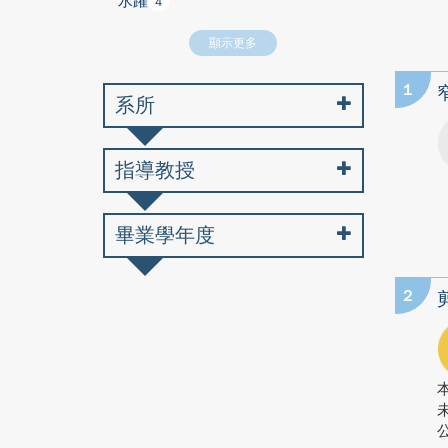
水躍
4
顯示更多
1
系所
指導教授
畢業學年度
2
公