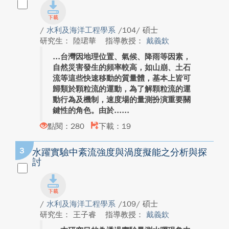
/
水利及海洋工程學系
/104/ 碩士
研究生： 陸珺華
指導教授：
戴義欽
台灣因地理位置、氣候、降雨等因素，
自然災害發生的頻率較高，如山崩、土石
流等這些快速移動的質量體，基本上皆可
歸類於顆粒流的運動，為了解顆粒流的運
動行為及機制，速度場的量測扮演重要關
鍵性的角色。由於...
點閱：280
下載：19
3
水躍實驗中紊流強度與渦度擬能之分析與探
討
/
水利及海洋工程學系
/109/ 碩士
研究生： 王子睿
指導教授：
戴義欽