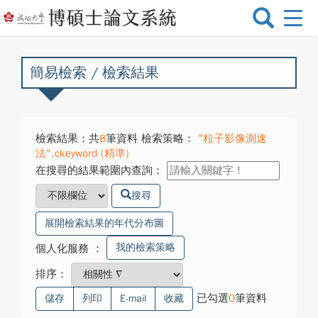
選
單
切
換
簡易檢索 / 檢索結果
檢索結果：共
8
筆資料 檢索策略：
"粒子影像測速
法".ckeyword (精準)
在搜尋的結果範圍內查詢：
搜尋
展開檢索結果的年代分布圖
我的檢索策略
個人化服務
：
排序：
已勾選
0
筆資料
儲存
列印
E-mail
收藏