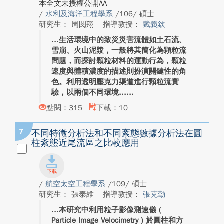
本全文未授權公開AA
/
水利及海洋工程學系
/106/ 碩士
研究生： 周閔翔
指導教授：
戴義欽
生活環境中的致災災害流體如土石流、
雪崩、火山泥漿，一般將其簡化為顆粒流
問題，而探討顆粒材料的運動行為，顆粒
速度與體積濃度的描述則扮演關鍵性的角
色。利用透明壓克力渠道進行顆粒流實
驗，以兩個不同環境...
點閱：315
下載：10
7
不同特徵分析法和不同紊態數據分析法在圓
柱紊態近尾流區之比較應用
/
航空太空工程學系
/109/ 碩士
研究生： 張泰維
指導教授：
張克勤
本研究中利用粒子影像測速儀 (
Particle Image Velocimetry ) 於圓柱和方