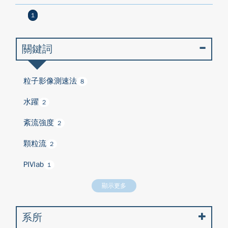
1
關鍵詞
粒子影像測速法
8
水躍
2
紊流強度
2
顆粒流
2
PIVlab
1
顯示更多
系所