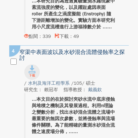
本研究目的為透過實驗量測水躍現象中
紊流強度的變化，以及躍趾處因表面
roller 所產生之渦度擬能 (Enstrophy) 隨
下游距離增加的變化。實驗方面本研究利
用小尺度流槽進行上游福祿數介於 ...
點閱：339
下載：49
4
窄渠中表面波以及水砂混合流體侵蝕率之探
討
/
水利及海洋工程學系
/105/ 碩士
研究生： 賴冠岑
指導教授：
戴義欽
本文目的在於探討夾砂水流中底床侵蝕
與堆積之機制及其發展過程。利用π理論
之變數分析，找出水砂混合流體之流場中
最重要的無因次參數，並將侵蝕率與流場
條件關聯。為了能精確的量測水砂混合流
體之速度場分佈，...