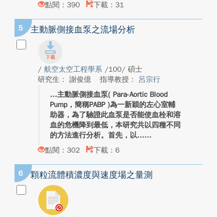
點閱：390
下載：31
5
主動脈側接血泵之流場分析
/
航空太空工程學系
/100/ 碩士
研究生： 謝俊億
指導教授：
呂宗行
主動脈側接血泵( Para-Aortic Blood
Pump，簡稱PABP )為一新穎的左心室輔
助器，為了驗證此血泵是否能使血栓和溶
血的危機降到最低，本研究共以四種不同
的方法進行分析。首先，以...
點閱：302
下載：6
6
顆粒流體積濃度與速度場之量測