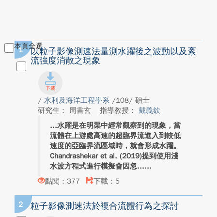
本頁全選
1
以粒子影像測速法量測水躍後之波動以及紊
流強度消散之現象
/
水利及海洋工程學系
/108/ 碩士
研究生： 周書玄
指導教授：
戴義欽
水躍是在明渠中經常觀察到的現象，當
流體在上游處高速的超臨界流進入到較低
速度的亞臨界流區域時，就會形成水躍。
Chandrashekar et al. (2019)提到使用淺
水波方程式進行模擬會因忽...
點閱：377
下載：5
2
粒子影像測速法於複合流體行為之探討