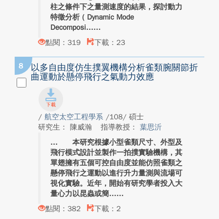
柱之條件下之量測速度的結果，探討動力
特徵分析 ( Dynamic Mode
Decomposi...
點閱：319
下載：23
8
以多自由度仿生撲翼機構分析雀類腕關節折
曲運動於懸停飛行之氣動力效應
/
航空太空工程學系
/108/ 碩士
研究生： 陳威瀚
指導教授：
葉思沂
本研究根據小型雀類尺寸、外型及
飛行模式設計並製作一拍撲實驗機構，其
單翅擁有五個可控自由度並能仿照雀類之
懸停飛行之運動以進行升力量測與流場可
視化實驗。近年，開始有研究學者投入大
量心力以昆蟲或簡...
點閱：382
下載：2