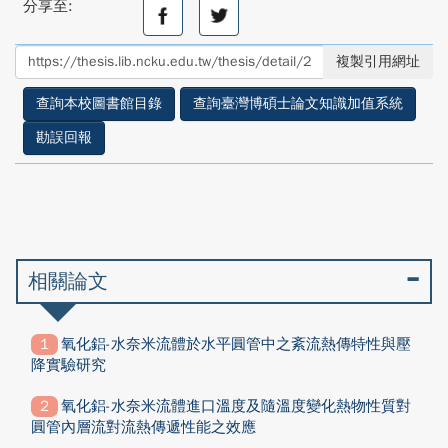
分享至:
分
分
享
享
至
至
複製引用網址
facebook
twitter
查詢本校圖書館目錄
查詢臺灣博碩士論文知識加值系統
勘誤回報
相關論文
氧化鋁-水奈米流體於水平圓管中之紊流熱傳特性與壓
降實驗研究
氧化鋁-水奈米流體進口溫度及隨溫度變化熱物性質對
圓管內層流對流熱傳遞性能之效應