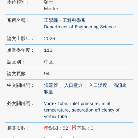
學位類別：
碩士
Master
系所名稱：
工學院 - 工程科學系
Department of Engineering Science
論文出版年：
2026
畢業學年度：
113
語文別：
中文
論文頁數：
94
中文關鍵詞：
渦流管
、
入口壓力
、
入口溫度
、
渦流道
數量
外文關鍵詞：
Vortex tube
,
inlet pressure
,
inlet
temperature
,
separation efficiency of
vortex tube
相關次數：
點閱：52
下載：0