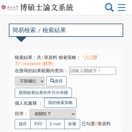
選
單
切
換
簡易檢索 / 檢索結果
檢索結果：共
1
筆資料 檢索策略：
"入口壓
力".ckeyword (精準)
在搜尋的結果範圍內查詢：
搜尋
展開檢索結果的年代分布圖
我的檢索策略
個人化服務
：
排序：
已勾選
0
筆資料
儲存
列印
E-mail
收藏