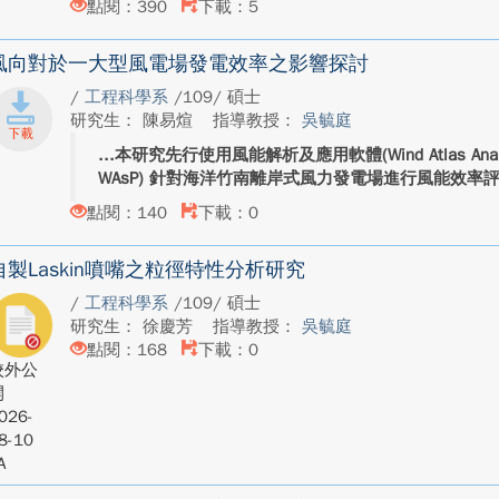
點閱：390
下載：5
風向對於一大型風電場發電效率之影響探討
/
工程科學系
/109/ 碩士
研究生： 陳易煊
指導教授：
吳毓庭
本研究先行使用風能解析及應用軟體(Wind Atlas Analysis a
WAsP) 針對海洋竹南離岸式風力發電場進行風能效率評
點閱：140
下載：0
自製Laskin噴嘴之粒徑特性分析研究
/
工程科學系
/109/ 碩士
研究生： 徐慶芳
指導教授：
吳毓庭
點閱：168
下載：0
校外公
開
026-
8-10
A