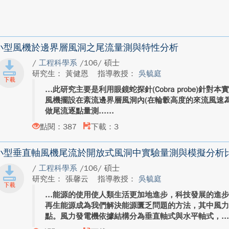
小型風機於邊界層風洞之尾流量測與特性分析
/
工程科學系
/106/ 碩士
研究生： 黃健恩
指導教授：
吳毓庭
此研究主要是利用眼鏡蛇探針(Cobra probe)針
風機擺設在紊流邊界層風洞內(在輪轂高度的來流風速為6.8m
做尾流逐點量測...
點閱：387
下載：3
小型垂直軸風機尾流於開放式風洞中實驗量測與模擬分析
/
工程科學系
/106/ 碩士
研究生： 張馨云
指導教授：
吳毓庭
能源的使用使人類生活更加地進步，科技發展的進
再生能源成為我們解決能源匱乏問題的方法，其中風
點。風力發電機依據結構分為垂直軸式與水平軸式，..