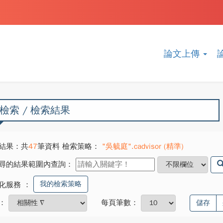
論文上傳
檢索 / 檢索結果
結果：共
47
筆資料 檢索策略：
"吳毓庭".cadvisor (精準)
尋的結果範圍內查詢：
我的檢索策略
化服務
：
：
每頁筆數：
儲存