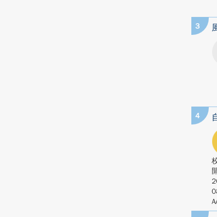
3
4
2
0
A