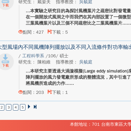
研究生： 戴晏夫
指導教授：
吳毓庭
本實驗之研究目的為探討風機葉片之疏密比對發電
在一個開放式風洞之中而我們在其內部設置了一個微
三葉風機葉片以及三個不同疏密比之二葉風機葉片...
點閱：427
下載：5
大型風場內不同風機陣列擺放以及不同入流條件對功率輸
/
工程科學系
/106/ 碩士
研究生： 陳柏維
指導教授：
吳毓庭
本研究主要透過大渦漩模擬(Large eddy simula
陣列擺放的風力發電廠所形成的整體流況，其中引進
將風機所造成的力作...
點閱：203
下載：1
2
3
4
5
本館地址：701 台南市東區大