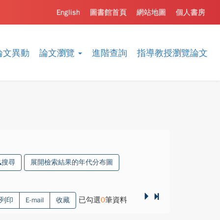
English
圖書館首頁
網站地圖
個人書房
論文異動
論文瀏覽
進階查詢
指導教授瀏覽論文
搜尋
展開檢索結果的年代分布圖
已勾選
0
筆資料
列印
E-mail
收藏