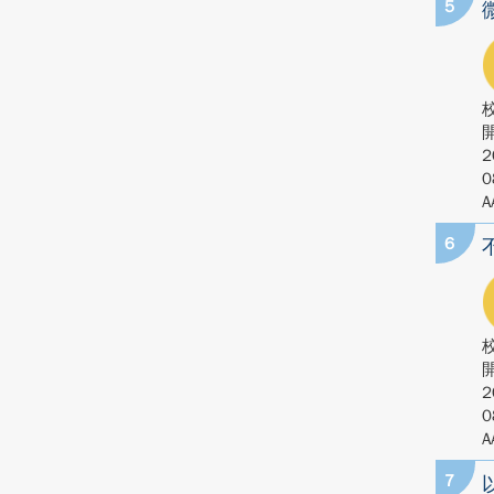
5
2
0
A
6
2
0
A
7