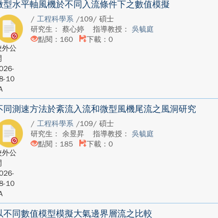
微型水平軸風機於不同入流條件下之數值模擬
/
工程科學系
/109/ 碩士
研究生： 蔡心婷
指導教授：
吳毓庭
點閱：160
下載：0
校外公
開
026-
8-10
A
不同測速方法於紊流入流和微型風機尾流之風洞研究
/
工程科學系
/109/ 碩士
研究生： 余昱昇
指導教授：
吳毓庭
點閱：185
下載：0
校外公
開
026-
8-10
A
以不同數值模型模擬大氣邊界層流之比較