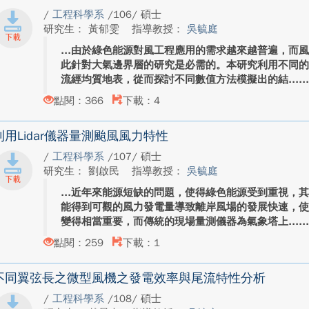
/
工程科學系
/106/ 碩士
研究生： 黃郁雯
指導教授：
吳毓庭
由於綠色能源對風工程應用的需求越來越普遍，而
此針對大氣邊界層的研究是必需的。本研究利用不同
流經均質地表，從而探討不同數值方法模擬出的結...
點閱：366
下載：4
利用Lidar儀器量測颱風風力特性
/
工程科學系
/107/ 碩士
研究生： 劉啟民
指導教授：
吳毓庭
近年來能源短缺的問題，使得綠色能源受到重視，
能得到可觀的風力發電量導致離岸風場的發展快速，
變得相當重要，而傳統的現場量測儀器為氣象塔上...
點閱：259
下載：1
不同翼弦長之微型風機之發電效率與尾流特性分析
/
工程科學系
/108/ 碩士