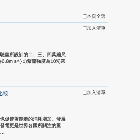
本頁全選
加入清單
對本實驗室所設計的二、三、四葉縮尺
 s^(-1)紊流強度為10%)來
加入清單
比較
步也促使著能源的消耗增加。發展
力發電更是世界各國所關注的重
.