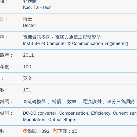
授：
郭泰豪
Kuo, Tai-Haur
別：
博士
Doctor
稱：
電機資訊學院 - 電腦與通信工程研究所
Institute of Computer & Communication Engineering
版年：
2011
年度：
100
：
英文
數：
101
鍵詞：
直流轉換器
、
補償
、
效率
、
電流偵測
、
積分三角調變
鍵詞：
DC-DC converter
,
Compensation
,
Efficiency
,
Current sen
Modulation
,
Output Stage
數：
點閱：392
下載：15