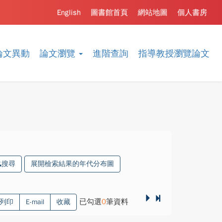
English
圖書館首頁
網站地圖
個人書房
論文異動
論文瀏覽
進階查詢
指導教授瀏覽論文
搜尋
展開檢索結果的年代分布圖
已勾選
0
筆資料
列印
E-mail
收藏