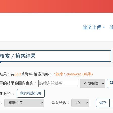
論文上傳
檢索 / 檢索結果
結果：共
513
筆資料 檢索策略：
"效率".ckeyword (精準)
尋的結果範圍內查詢：
我的檢索策略
化服務
：
：
每頁筆數：
儲存