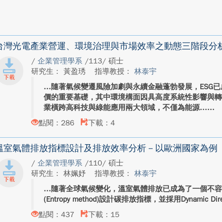
台灣光電產業營運、環境治理與市場效率之動態三階段分析—以R
/
企業管理學系
/113/ 碩士
研究生： 黃盈琇
指導教授：
林泰宇
隨著氣候變遷風險加劇與永續金融蓬勃發展，ESG
價的重要基礎，其中環境構面因具高度系統性影響與
業橫跨高科技與綠能應用兩大領域，不僅為能源...
點閱：286
下載：4
溫室氣體排放指標設計及排放效率分析－以歐洲國家為例
/
企業管理學系
/110/ 碩士
研究生： 林姵妤
指導教授：
林泰宇
隨著全球氣候變化，溫室氣體排放已成為了一個不
(Entropy method)設計碳排放指標，並採用Dynamic Directio
點閱：437
下載：15