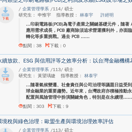
不同類型之印刷電路板(PCB)之利潤及永續(ESG)及市場之
/
企業管理學系
/114/ 碩士
研究生： 申惟宇
指導教授：
林泰宇
許經明
印刷電路板(PCB)為電子產業之關鍵基礎元件，隨著 
應用需求成長，PCB 廠商除須追求營運獲利外，亦面
轉化等多重挑戰。過去 PCB ...
點閱：38
下載：0
永續放款、ESG 與信用評等之效率分析：以台灣金融機構
/
企業管理學系
/113/ 碩士
研究生： 黃望瑀婕
指導教授：
林泰宇
隨著氣候變遷、社會責任與公司治理等議題日益受
球金融業的重要趨勢。近年來，台灣政府亦積極推動
配置與風險管理中扮演關鍵角色，特別是在永續理...
點閱：303
下載：9
環境稅與綠色治理：歐盟生產與環境治理效率評估
/
企業管理學系
/113/ 碩士