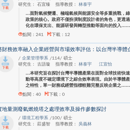
研究生： 石宜臻
指導教授：
林泰宇
面對氣候變遷、極端氣候與能源安全等多重挑戰，
政策的核心。政府不僅扮演制度設計者的角色，更透
化在環保支出、能源研發與轉型推動等面向的投入...
點閱：241
下載：12
將財務效率融入企業經營與市場效率評估：以台灣半導體
/
企業管理學系
/114/ 碩士
研究生： 古語璇
指導教授：
林泰宇
江宣怡
本研究旨在探討台灣半導體產業在面對全球技術快
動等高度不確定環境下之綜合效率表現。由於半導體
之特性，單一財務或經營指標較難完整反映企業之...
點閱：40
下載：0
實地量測廢氣燃燒塔之處理效率及操作參數探討
/
環境工程學系
/100/ 碩士
研究生： 莊盛智
指導教授：
吳義林