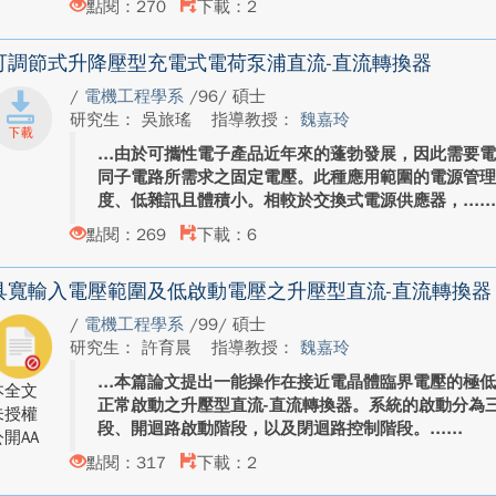
點閱：270
下載：2
可調節式升降壓型充電式電荷泵浦直流-直流轉換器
/
電機工程學系
/96/ 碩士
研究生： 吳旅瑤
指導教授：
魏嘉玲
由於可攜性電子產品近年來的蓬勃發展，因此需要
同子電路所需求之固定電壓。此種應用範圍的電源管
度、低雜訊且體積小。相較於交換式電源供應器，...
點閱：269
下載：6
具寬輸入電壓範圍及低啟動電壓之升壓型直流-直流轉換器
/
電機工程學系
/99/ 碩士
研究生： 許育晨
指導教授：
魏嘉玲
本篇論文提出一能操作在接近電晶體臨界電壓的極
本全文
正常啟動之升壓型直流-直流轉換器。系統的啟動分為
未授權
段、開迴路啟動階段，以及閉迴路控制階段。...
開AA
點閱：317
下載：2