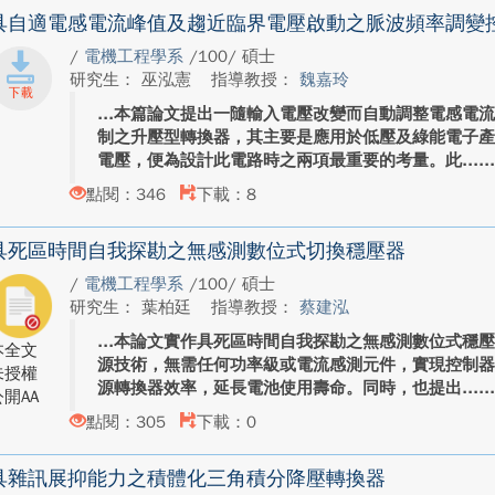
具自適電感電流峰值及趨近臨界電壓啟動之脈波頻率調變
/
電機工程學系
/100/ 碩士
研究生： 巫泓憲
指導教授：
魏嘉玲
本篇論文提出一隨輸入電壓改變而自動調整電感電
制之升壓型轉換器，其主要是應用於低壓及綠能電子
電壓，便為設計此電路時之兩項最重要的考量。此...
點閱：346
下載：8
具死區時間自我探勘之無感測數位式切換穩壓器
/
電機工程學系
/100/ 碩士
研究生： 葉柏廷
指導教授：
蔡建泓
本論文實作具死區時間自我探勘之無感測數位式穩
本全文
源技術，無需任何功率級或電流感測元件，實現控制
未授權
源轉換器效率，延長電池使用壽命。同時，也提出...
開AA
點閱：305
下載：0
具雜訊展抑能力之積體化三角積分降壓轉換器