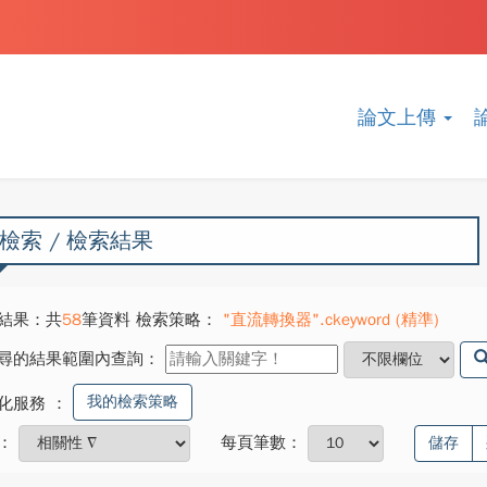
論文上傳
檢索 / 檢索結果
結果：共
58
筆資料 檢索策略：
"直流轉換器".ckeyword (精準)
尋的結果範圍內查詢：
我的檢索策略
化服務
：
：
每頁筆數：
儲存