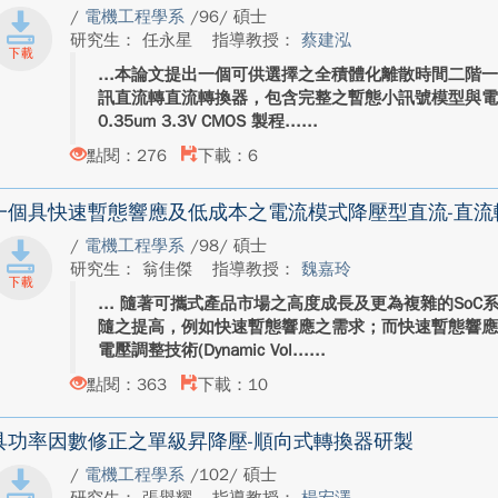
/
電機工程學系
/96/ 碩士
研究生： 任永星
指導教授：
蔡建泓
本論文提出一個可供選擇之全積體化離散時間二階一
訊直流轉直流轉換器，包含完整之暫態小訊號模型與電
0.35um 3.3V CMOS 製程...
點閱：276
下載：6
一個具快速暫態響應及低成本之電流模式降壓型直流-直流
/
電機工程學系
/98/ 碩士
研究生： 翁佳傑
指導教授：
魏嘉玲
隨著可攜式產品市場之高度成長及更為複雜的SoC
隨之提高，例如快速暫態響應之需求；而快速暫態響
電壓調整技術(Dynamic Vol...
點閱：363
下載：10
具功率因數修正之單級昇降壓-順向式轉換器研製
/
電機工程學系
/102/ 碩士