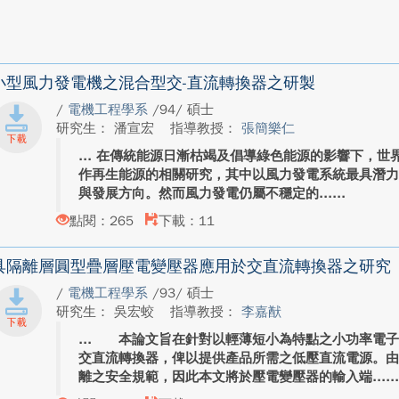
小型風力發電機之混合型交-直流轉換器之研製
/
電機工程學系
/94/ 碩士
研究生： 潘宣宏
指導教授：
張簡樂仁
在傳統能源日漸枯竭及倡導綠色能源的影響下，世
作再生能源的相關研究，其中以風力發電系統最具潛
與發展方向。然而風力發電仍屬不穩定的...
點閱：265
下載：11
具隔離層圓型疊層壓電變壓器應用於交直流轉換器之研究
/
電機工程學系
/93/ 碩士
研究生： 吳宏蛟
指導教授：
李嘉猷
本論文旨在針對以輕薄短小為特點之小功率電子
交直流轉換器，俾以提供產品所需之低壓直流電源。
離之安全規範，因此本文將於壓電變壓器的輸入端...