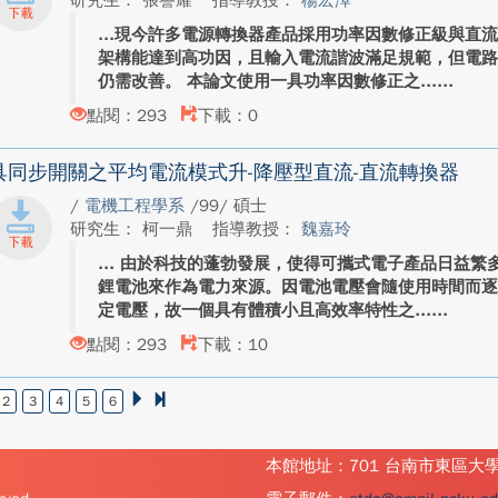
研究生： 張譽耀
指導教授：
楊宏澤
現今許多電源轉換器產品採用功率因數修正級與直流
架構能達到高功因，且輸入電流諧波滿足規範，但電
仍需改善。 本論文使用一具功率因數修正之...
點閱：293
下載：0
具同步開關之平均電流模式升-降壓型直流-直流轉換器
/
電機工程學系
/99/ 碩士
研究生： 柯一鼎
指導教授：
魏嘉玲
由於科技的蓬勃發展，使得可攜式電子產品日益繁
鋰電池來作為電力來源。因電池電壓會隨使用時間而
定電壓，故一個具有體積小且高效率特性之...
點閱：293
下載：10
2
3
4
5
6
本館地址：701 台南市東區大