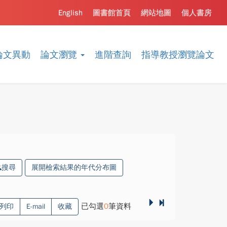
English
圖書館首頁
網站地圖
個人書房
論文異動
論文瀏覽
進階查詢
指導教授瀏覽論文
搜尋
展開檢索結果的年代分布圖
已勾選
0
筆資料
列印
E-mail
收藏