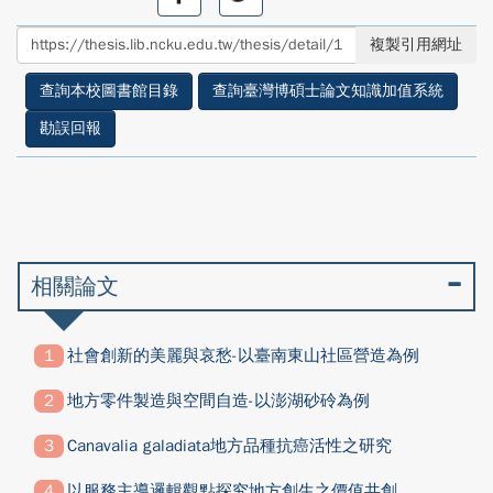
享
享
至
至
複製引用網址
facebook
twitter
查詢本校圖書館目錄
查詢臺灣博碩士論文知識加值系統
勘誤回報
相關論文
社會創新的美麗與哀愁-以臺南東山社區營造為例
地方零件製造與空間自造-以澎湖砂砱為例
Canavalia galadiata地方品種抗癌活性之研究
以服務主導邏輯觀點探究地方創生之價值共創