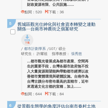
財政資源有限、公共設施...
點閱：520
下載：36
5
舊城區觀光仕紳化與社會資本轉變之連動
關係—台南市神農街之個案研究
/
都市計劃學系
/107/ 碩士
研究生： 許耀祖
指導教授：
張秀慈
都市觀光發展成為都市產業、空間再
生的重要手段，台灣各縣市政府無不投
入大量資源期望能夠帶動都市經濟以改
善都市實體環境與硬體設施。台南作為
台灣古蹟分布密布最高的直轄市，近年
來透過文化古都的宣稱，加上...
點閱：644
下載：84
6
從景觀生態學的角度評估台南市眷村土地