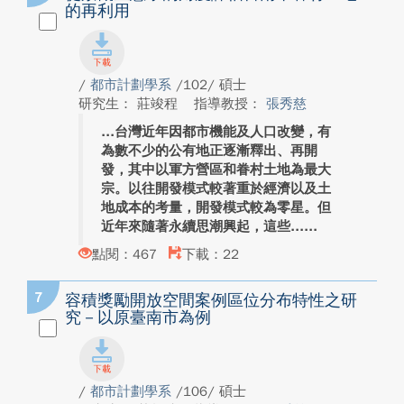
的再利用
/
都市計劃學系
/102/ 碩士
研究生： 莊竣程
指導教授：
張秀慈
台灣近年因都市機能及人口改變，有
為數不少的公有地正逐漸釋出、再開
發，其中以軍方營區和眷村土地為最大
宗。以往開發模式較著重於經濟以及土
地成本的考量，開發模式較為零星。但
近年來隨著永續思潮興起，這些...
點閱：467
下載：22
7
容積獎勵開放空間案例區位分布特性之研
究－以原臺南市為例
/
都市計劃學系
/106/ 碩士