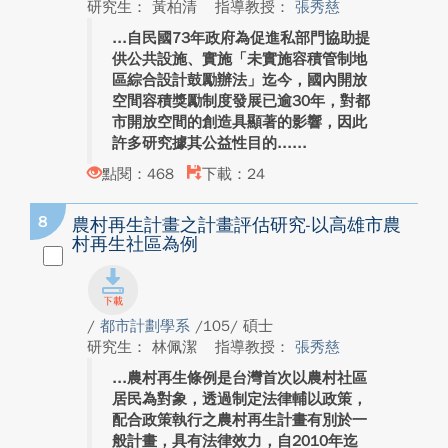
研究生： 黃柏清
指導教授：
張秀慈
自民國73年政府為促進私部門協助提
供公共設施、實施「未實施容積管制地
區綜合設計鼓勵辦法」迄今，國內開放
空間容積獎勵制度發展已逾30年，對都
市開放空間的創造具顯著的影響，因此
許多研究據其公益性目的...
點閱：468
下載：24
8
農村再生計畫之計畫評估研究-以高雄市農
村再生社區為例
/
都市計劃學系
/105/ 碩士
研究生： 林佩潔
指導教授：
張秀慈
農村再生條例是台灣首次以農村社區
居民為對象，透過制定法律輔以政策，
配合政策執行之農村再生計畫有別於一
般計畫，具有法律效力，自2010年迄