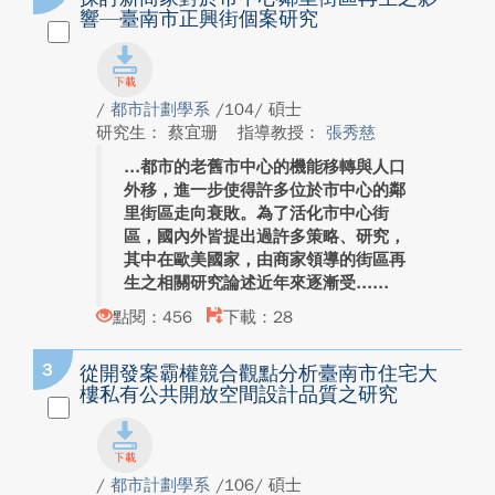
響—臺南市正興街個案研究
/
都市計劃學系
/104/ 碩士
研究生： 蔡宜珊
指導教授：
張秀慈
都市的老舊市中心的機能移轉與人口
外移，進一步使得許多位於市中心的鄰
里街區走向衰敗。為了活化市中心街
區，國內外皆提出過許多策略、研究，
其中在歐美國家，由商家領導的街區再
生之相關研究論述近年來逐漸受...
點閱：456
下載：28
3
從開發案霸權競合觀點分析臺南市住宅大
樓私有公共開放空間設計品質之研究
/
都市計劃學系
/106/ 碩士