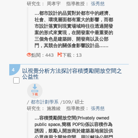
研究生： 周孝宇
指導教授：
張秀慈
都市設計的品質對於都市中的經濟、
社會、環境層面都有重大的影響，而都
市設計落實到現實場域時往往透過開發
案的形式來實現，在開發案中最重要的
三個角色是建築師、開發商以及公部
門，其競合的關係會影響設計品...
點閱：443
下載：13
4
以視覺分析方法探討容積獎勵開放空間之
公益性
/
都市計劃學系
/109/ 碩士
研究生： 施雅綾
指導教授：
張秀慈
容積獎勵開放空間(Privately owned
public space,簡稱 POPS)係以容積作為
誘因，鼓勵人開放商於建築基地留設供
公眾使用之開放空間，用以解決公部門