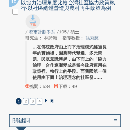
10
以協力治理角度比較台灣社區協力政策執
行-以社區總體營造與農村再生政策為例
/
都市計劃學系
/105/ 碩士
研究生： 林詩穎
指導教授：
張秀慈
在傳統政府由上而下治理模式經過長
年的實施後，因應時代變遷、多元問
題、民眾意識興起，由下而上的「協力
治理」合作逐漸變成是當今政府運用在
政策裡、執行上的手段。而我國第一個
使用由下而上治理理念的社區發...
點閱：534
下載：49
1
2
3
4
關鍵詞