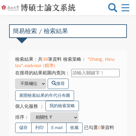
選
單
切
換
簡易檢索 / 檢索結果
檢索結果：共
38
筆資料 檢索策略：
"Chang, Hsiu-
tzu".eadvisor (精準)
在搜尋的結果範圍內查詢：
搜尋
展開檢索結果的年代分布圖
我的檢索策略
個人化服務
：
排序：
已勾選
0
筆資料
儲存
列印
E-mail
收藏