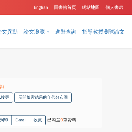
English
圖書館首頁
網站地圖
個人書房
論文異動
論文瀏覽
進階查詢
指導教授瀏覽論文
準)
搜尋
展開檢索結果的年代分布圖
已勾選
0
筆資料
列印
E-mail
收藏