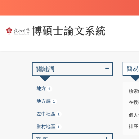
簡易
關鍵詞
地方
1
檢索
地方感
1
在搜
左中社區
1
個人
排序
鄉村地區
1