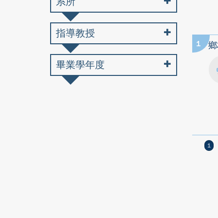
系所
指導教授
1
鄉
畢業學年度
1