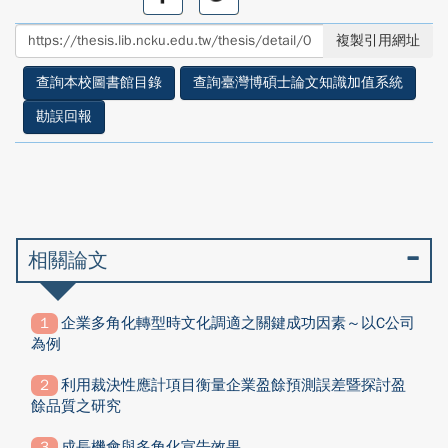
享
享
至
至
複製引用網址
facebook
twitter
查詢本校圖書館目錄
查詢臺灣博碩士論文知識加值系統
勘誤回報
相關論文
企業多角化轉型時文化調適之關鍵成功因素～以C公司
為例
利用裁決性應計項目衡量企業盈餘預測誤差暨探討盈
餘品質之研究
成長機會與多角化宣告效果