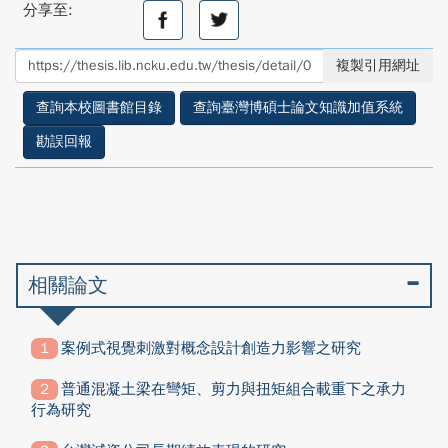
分享至:
分
分
享
享
至
至
複製引用網址
facebook
twitter
查詢本校圖書館目錄
查詢臺灣博碩士論文知識加值系統
勘誤回報
相關論文
案例式視覺刺激對概念設計創造力影響之研究
普通混凝土梁在彎矩、剪力與扭矩組合載重下之承力
行為研究