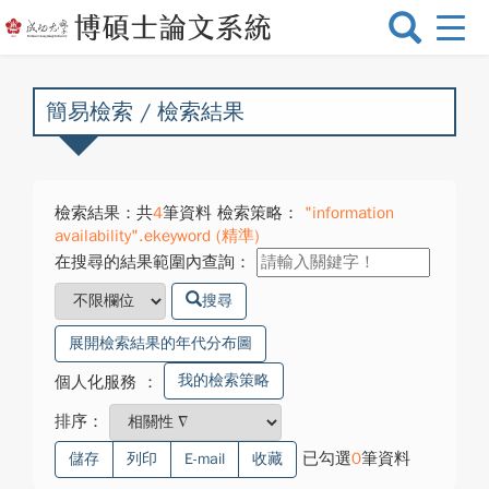
選
單
切
換
簡易檢索 / 檢索結果
檢索結果：共
4
筆資料 檢索策略：
"information
availability".ekeyword (精準)
在搜尋的結果範圍內查詢：
搜尋
展開檢索結果的年代分布圖
我的檢索策略
個人化服務
：
排序：
已勾選
0
筆資料
儲存
列印
E-mail
收藏