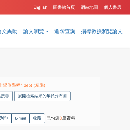
English
圖書館首頁
網站地圖
個人書房
論文異動
論文瀏覽
進階查詢
指導教授瀏覽論文
位學程".dept (精準)
搜尋
展開檢索結果的年代分布圖
已勾選
0
筆資料
列印
E-mail
收藏